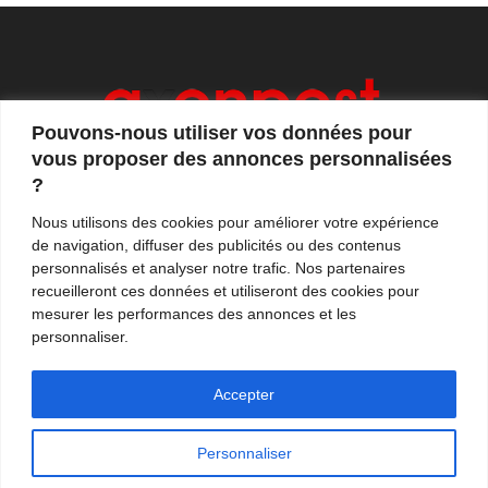
Pouvons-nous utiliser vos données pour
vous proposer des annonces personnalisées
?
Axonpost est votre magazine d'actualités, de débats
Nous utilisons des cookies pour améliorer votre expérience
et de tendances. Notre équipe de journalistes vous
de navigation, diffuser des publicités ou des contenus
propose quotidiennement de suivre l'actualité en
personnalisés et analyser notre trafic. Nos partenaires
France et à l'international.
recueilleront ces données et utiliseront des cookies pour
mesurer les performances des annonces et les
Contactez-nous:
contact@axonpost.com
personnaliser.
Accepter
Personnaliser