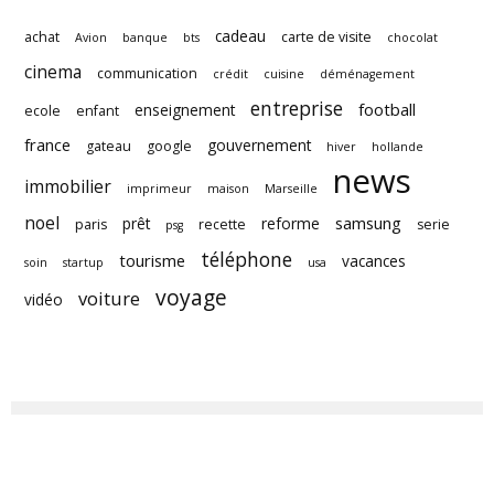
cadeau
achat
carte de visite
Avion
banque
bts
chocolat
cinema
communication
crédit
cuisine
déménagement
entreprise
football
enseignement
ecole
enfant
france
gouvernement
gateau
google
hiver
hollande
news
immobilier
imprimeur
maison
Marseille
noel
samsung
prêt
reforme
paris
recette
serie
psg
téléphone
tourisme
vacances
soin
startup
usa
voyage
voiture
vidéo