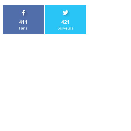
411
421
Fans
Suiveurs