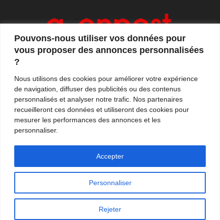
Pouvons-nous utiliser vos données pour
vous proposer des annonces personnalisées
?
Axonpost est votre magazine d'actualités, de débats
Nous utilisons des cookies pour améliorer votre expérience
et de tendances. Notre équipe de journalistes vous
de navigation, diffuser des publicités ou des contenus
propose quotidiennement de suivre l'actualité en
personnalisés et analyser notre trafic. Nos partenaires
France et à l'international.
recueilleront ces données et utiliseront des cookies pour
mesurer les performances des annonces et les
Contactez-nous:
contact@axonpost.com
personnaliser.
Accepter
Personnaliser
Mentions légales
Nos auteurs
Contacter Axonpost
Rejeter
© Tous droits réservés - Axonpost