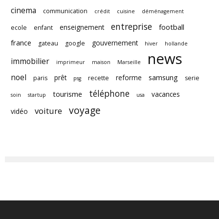
cinema
communication
crédit
cuisine
déménagement
entreprise
football
enseignement
ecole
enfant
france
gouvernement
gateau
google
hiver
hollande
news
immobilier
imprimeur
maison
Marseille
noel
samsung
prêt
reforme
paris
recette
serie
psg
téléphone
tourisme
vacances
soin
startup
usa
voyage
voiture
vidéo