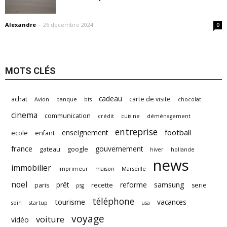
Alexandre
-
26 décembre 2024
0
MOTS CLÉS
cadeau
achat
carte de visite
Avion
banque
bts
chocolat
cinema
communication
crédit
cuisine
déménagement
entreprise
football
enseignement
ecole
enfant
france
gouvernement
gateau
google
hiver
hollande
news
immobilier
imprimeur
maison
Marseille
noel
samsung
prêt
reforme
paris
recette
serie
psg
téléphone
tourisme
vacances
soin
startup
usa
voyage
voiture
vidéo