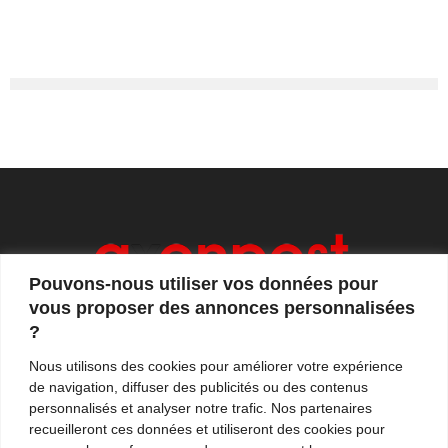
Pouvons-nous utiliser vos données pour
vous proposer des annonces personnalisées
?
Axonpost est votre magazine d'actualités, de débats
Nous utilisons des cookies pour améliorer votre expérience
et de tendances. Notre équipe de journalistes vous
de navigation, diffuser des publicités ou des contenus
propose quotidiennement de suivre l'actualité en
personnalisés et analyser notre trafic. Nos partenaires
France et à l'international.
recueilleront ces données et utiliseront des cookies pour