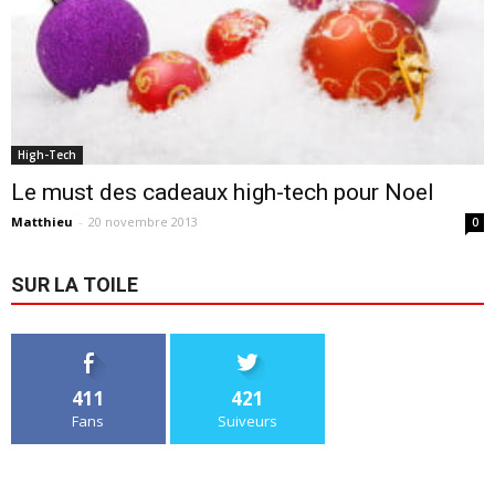
High-Tech
Le must des cadeaux high-tech pour Noel
Matthieu
-
20 novembre 2013
0
SUR LA TOILE
411
421
Fans
Suiveurs