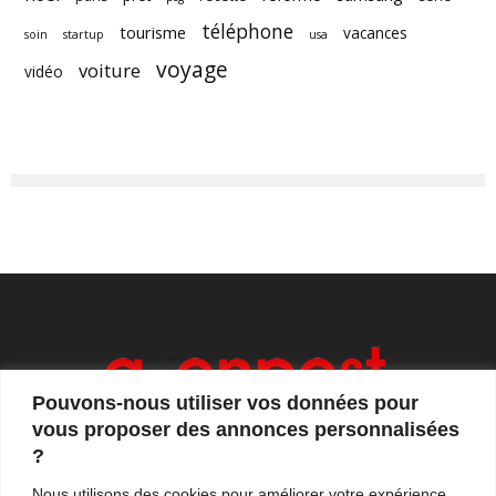
téléphone
tourisme
vacances
soin
startup
usa
voyage
voiture
vidéo
Pouvons-nous utiliser vos données pour
vous proposer des annonces personnalisées
?
Axonpost est votre magazine d'actualités, de débats
Nous utilisons des cookies pour améliorer votre expérience