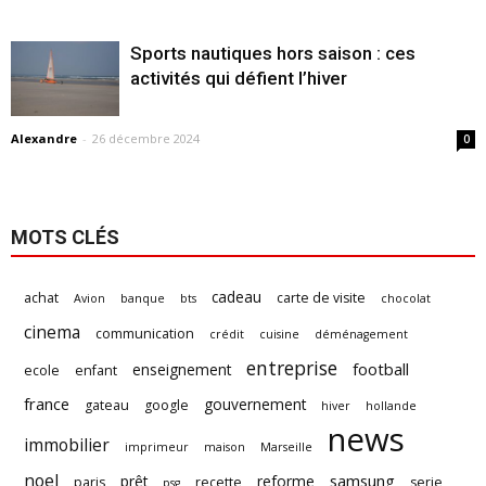
Sports nautiques hors saison : ces
activités qui défient l’hiver
Alexandre
-
26 décembre 2024
0
MOTS CLÉS
cadeau
achat
carte de visite
Avion
banque
bts
chocolat
cinema
communication
crédit
cuisine
déménagement
entreprise
football
enseignement
ecole
enfant
france
gouvernement
gateau
google
hiver
hollande
news
immobilier
imprimeur
maison
Marseille
noel
samsung
prêt
reforme
paris
recette
serie
psg