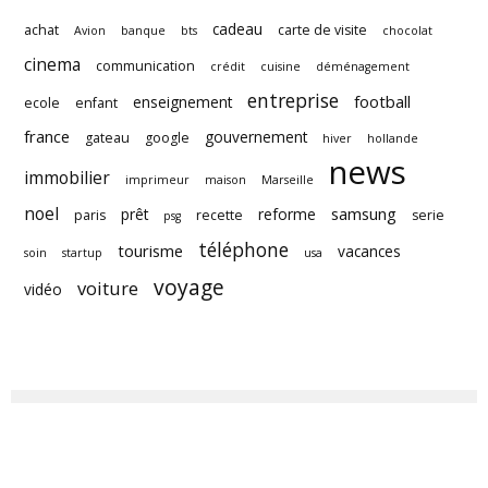
cadeau
achat
carte de visite
Avion
banque
bts
chocolat
cinema
communication
crédit
cuisine
déménagement
entreprise
football
enseignement
ecole
enfant
france
gouvernement
gateau
google
hiver
hollande
news
immobilier
imprimeur
maison
Marseille
noel
samsung
prêt
reforme
paris
recette
serie
psg
téléphone
tourisme
vacances
soin
startup
usa
voyage
voiture
vidéo