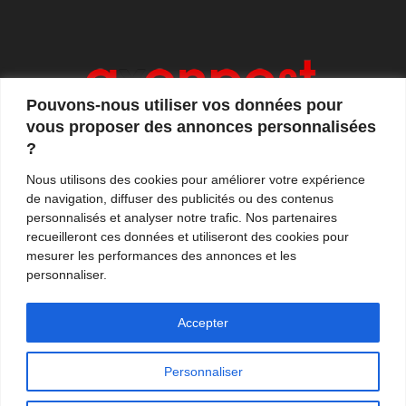
Pouvons-nous utiliser vos données pour
vous proposer des annonces personnalisées
?
Axonpost est votre magazine d'actualités, de débats
Nous utilisons des cookies pour améliorer votre expérience
et de tendances. Notre équipe de journalistes vous
de navigation, diffuser des publicités ou des contenus
propose quotidiennement de suivre l'actualité en
personnalisés et analyser notre trafic. Nos partenaires
France et à l'international.
recueilleront ces données et utiliseront des cookies pour
mesurer les performances des annonces et les
Contactez-nous:
contact@axonpost.com
personnaliser.
Accepter
Personnaliser
Mentions légales
Nos auteurs
Contacter Axonpost