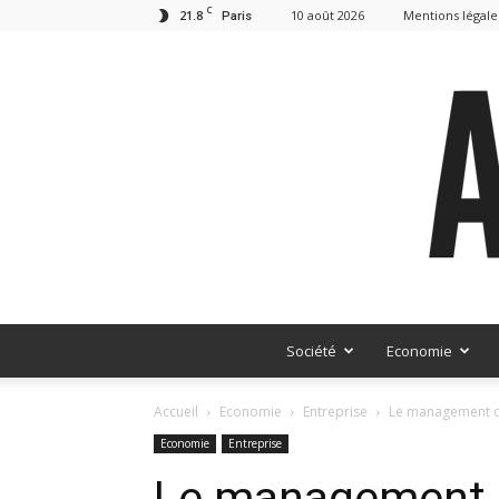
C
21.8
10 août 2026
Mentions légale
Paris
Société
Economie
Accueil
Economie
Entreprise
Le management de 
Economie
Entreprise
Le management de