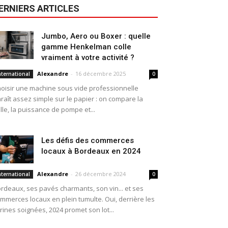
ERNIERS ARTICLES
Jumbo, Aero ou Boxer : quelle
gamme Henkelman colle
vraiment à votre activité ?
Alexandre
-
16 décembre 2025
nternational
0
oisir une machine sous vide professionnelle
raît assez simple sur le papier : on compare la
ille, la puissance de pompe et...
Les défis des commerces
locaux à Bordeaux en 2024
Alexandre
-
26 décembre 2024
nternational
0
rdeaux, ses pavés charmants, son vin... et ses
mmerces locaux en plein tumulte. Oui, derrière les
trines soignées, 2024 promet son lot...