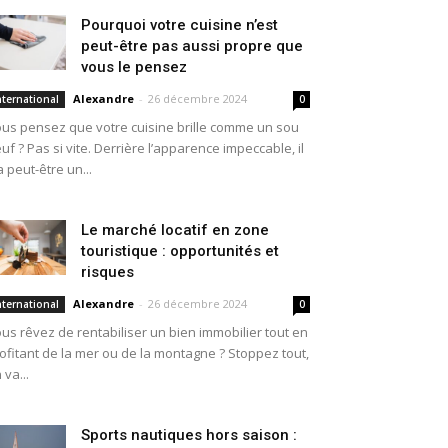
Pourquoi votre cuisine n’est
peut-être pas aussi propre que
vous le pensez
Alexandre
-
26 décembre 2024
nternational
0
us pensez que votre cuisine brille comme un sou
uf ? Pas si vite. Derrière l’apparence impeccable, il
a peut-être un...
Le marché locatif en zone
touristique : opportunités et
risques
Alexandre
-
26 décembre 2024
nternational
0
us rêvez de rentabiliser un bien immobilier tout en
ofitant de la mer ou de la montagne ? Stoppez tout,
 va...
Sports nautiques hors saison :