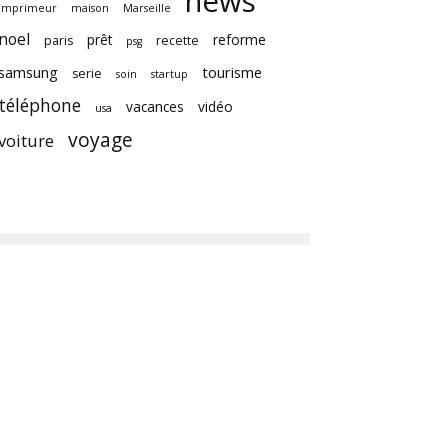
news
imprimeur
maison
Marseille
noel
prêt
reforme
paris
recette
psg
samsung
tourisme
serie
soin
startup
téléphone
vacances
vidéo
usa
voyage
voiture