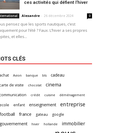
ces activités qui défient l’hiver
Alexandre
-
26 décembre 2024
nternational
0
us pensez que les sports nautiques, c’est
iquement pour l’été ? Faux. L’hiver a ses propres
pites, et elles...
OTS CLÉS
cadeau
achat
Avion
banque
bts
cinema
carte de visite
chocolat
communication
crédit
cuisine
déménagement
entreprise
enseignement
ecole
enfant
football
france
gateau
google
immobilier
gouvernement
hiver
hollande