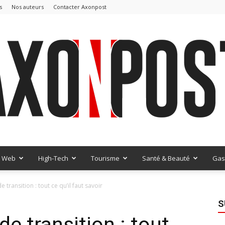
s
Nos auteurs
Contacter Axonpost
Web
High-Tech
Tourisme
Santé & Beauté
Gas
AxonPost
transition : tout ce qu’il faut savoir
S
 transition : tout