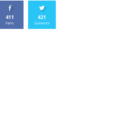
411
421
Fans
Suiveurs