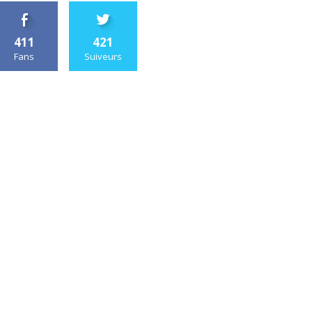
411
421
Fans
Suiveurs