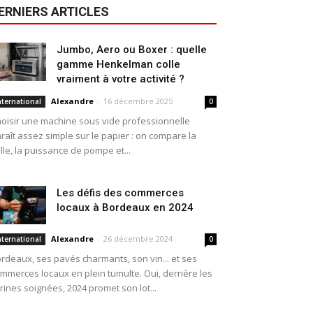
ERNIERS ARTICLES
Jumbo, Aero ou Boxer : quelle
gamme Henkelman colle
vraiment à votre activité ?
Alexandre
-
16 décembre 2025
nternational
0
oisir une machine sous vide professionnelle
raît assez simple sur le papier : on compare la
ille, la puissance de pompe et...
Les défis des commerces
locaux à Bordeaux en 2024
Alexandre
-
26 décembre 2024
nternational
0
rdeaux, ses pavés charmants, son vin... et ses
mmerces locaux en plein tumulte. Oui, derrière les
trines soignées, 2024 promet son lot...