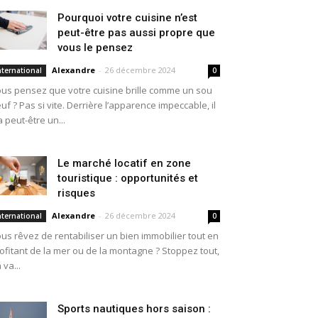
Pourquoi votre cuisine n’est
peut-être pas aussi propre que
vous le pensez
Alexandre
-
26 décembre 2024
nternational
0
us pensez que votre cuisine brille comme un sou
uf ? Pas si vite. Derrière l’apparence impeccable, il
a peut-être un...
Le marché locatif en zone
touristique : opportunités et
risques
Alexandre
-
26 décembre 2024
nternational
0
us rêvez de rentabiliser un bien immobilier tout en
ofitant de la mer ou de la montagne ? Stoppez tout,
 va...
Sports nautiques hors saison :