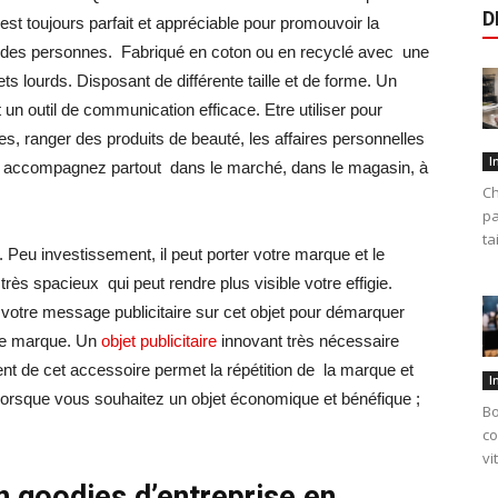
D
est toujours parfait et appréciable pour promouvoir la
ine des personnes. Fabriqué en coton ou en recyclé avec une
ets lourds. Disposant de différente taille et de forme. Un
 un outil de communication efficace. Etre utiliser pour
s, ranger des produits de beauté, les affaires personnelles
I
s accompagnez partout dans le marché, dans le magasin, à
Ch
pa
ta
. Peu investissement, il peut porter votre marque et le
rès spacieux qui peut rendre plus visible votre effigie.
 votre message publicitaire sur cet objet pour démarquer
otre marque. Un
objet publicitaire
innovant très nécessaire
nt de cet accessoire permet la répétition de la marque et
I
. Lorsque vous souhaitez un objet économique et bénéfique ;
Bo
co
vi
n goodies d’entreprise en