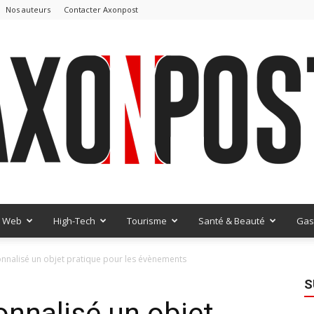
Nos auteurs
Contacter Axonpost
Web
High-Tech
Tourisme
Santé & Beauté
Gas
AxonPost
onnalisé un objet pratique pour les évènements
S
onnalisé un objet