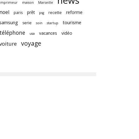
news
imprimeur
maison
Marseille
noel
prêt
reforme
paris
recette
psg
samsung
tourisme
serie
soin
startup
téléphone
vacances
vidéo
usa
voyage
voiture