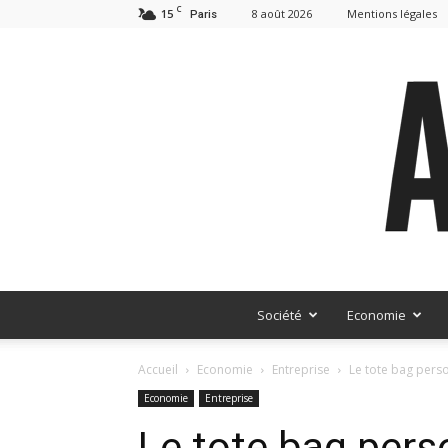
C
15
8 août 2026
Mentions légales
Paris
Société
Economie
Accueil
Economie
Entreprise
Le tote bag pers
Economie
Entreprise
Le tote bag pers