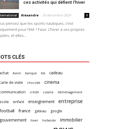
ces activités qui défient l’hiver
Alexandre
-
26 décembre 2024
nternational
0
us pensez que les sports nautiques, c’est
iquement pour l’été ? Faux. L’hiver a ses propres
pites, et elles...
OTS CLÉS
cadeau
achat
Avion
banque
bts
cinema
carte de visite
chocolat
communication
crédit
cuisine
déménagement
entreprise
enseignement
ecole
enfant
football
france
gateau
google
immobilier
gouvernement
hiver
hollande