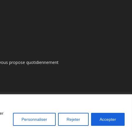
s vous propose quotidiennement
er
Personnaliser
Rejeter
Accepter
entions légales
Nos auteurs
Contacter Axonpost