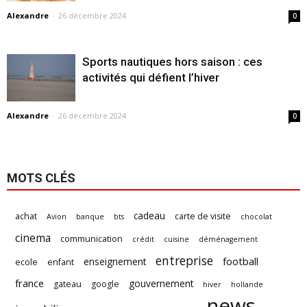
Alexandre
-
26 décembre 2024
0
Sports nautiques hors saison : ces
activités qui défient l’hiver
Alexandre
-
26 décembre 2024
0
MOTS CLÉS
cadeau
achat
carte de visite
Avion
banque
bts
chocolat
cinema
communication
crédit
cuisine
déménagement
entreprise
football
enseignement
ecole
enfant
france
gouvernement
gateau
google
hiver
hollande
news