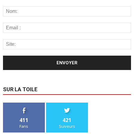
SUR LA TOILE
411
421
Fans
Suiveurs