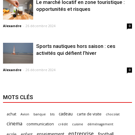
Le marché locatif en zone touristique :
opportunités et risques
Alexandre
-
26 décembre 2024
0
Sports nautiques hors saison : ces
activités qui défient l’hiver
Alexandre
-
26 décembre 2024
0
MOTS CLÉS
cadeau
achat
carte de visite
Avion
banque
bts
chocolat
cinema
communication
crédit
cuisine
déménagement
entreprise
football
enseignement
ecole
enfant