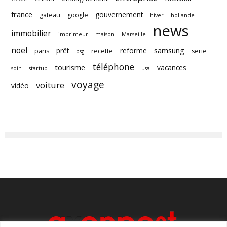
france
gouvernement
gateau
google
hiver
hollande
news
immobilier
imprimeur
maison
Marseille
noel
samsung
prêt
reforme
paris
recette
serie
psg
téléphone
tourisme
vacances
soin
startup
usa
voyage
voiture
vidéo