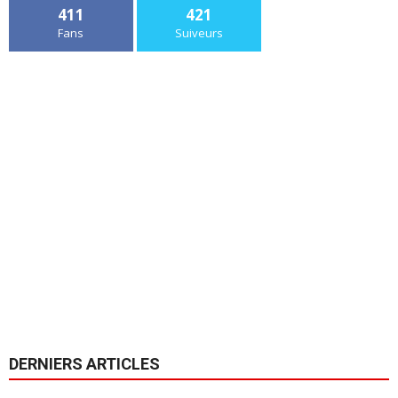
411
421
Fans
Suiveurs
DERNIERS ARTICLES