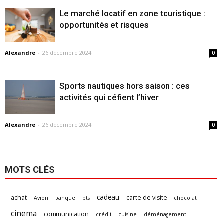
Le marché locatif en zone touristique :
opportunités et risques
Alexandre
-
26 décembre 2024
0
Sports nautiques hors saison : ces
activités qui défient l’hiver
Alexandre
-
26 décembre 2024
0
MOTS CLÉS
cadeau
achat
carte de visite
Avion
banque
bts
chocolat
cinema
communication
crédit
cuisine
déménagement