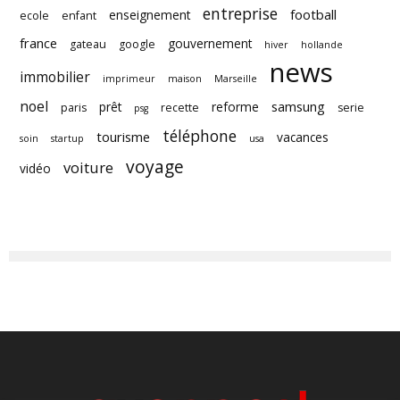
entreprise
football
enseignement
ecole
enfant
france
gouvernement
gateau
google
hiver
hollande
news
immobilier
imprimeur
maison
Marseille
noel
samsung
prêt
reforme
paris
recette
serie
psg
téléphone
tourisme
vacances
soin
startup
usa
voyage
voiture
vidéo