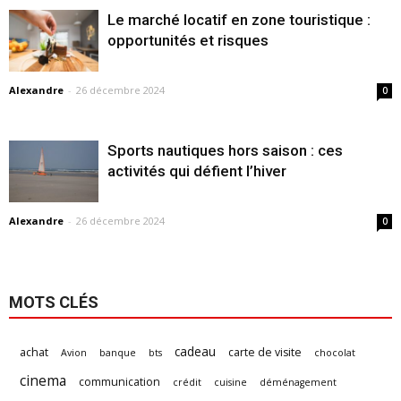
Le marché locatif en zone touristique :
opportunités et risques
Alexandre
-
26 décembre 2024
0
Sports nautiques hors saison : ces
activités qui défient l’hiver
Alexandre
-
26 décembre 2024
0
MOTS CLÉS
cadeau
achat
carte de visite
Avion
banque
bts
chocolat
cinema
communication
crédit
cuisine
déménagement