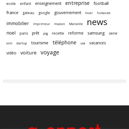
entreprise
football
enseignement
ecole
enfant
france
gouvernement
gateau
google
hiver
hollande
news
immobilier
imprimeur
maison
Marseille
noel
samsung
prêt
reforme
paris
recette
serie
psg
téléphone
tourisme
vacances
soin
startup
usa
voyage
voiture
vidéo