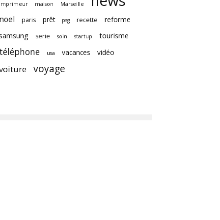
news
imprimeur
maison
Marseille
noel
prêt
reforme
paris
recette
psg
samsung
tourisme
serie
soin
startup
téléphone
vacances
vidéo
usa
voyage
voiture