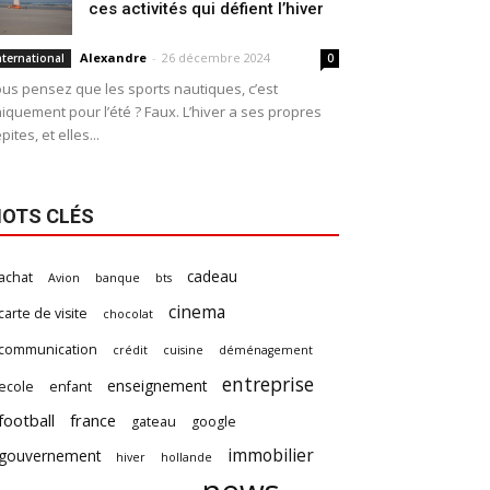
ces activités qui défient l’hiver
Alexandre
-
26 décembre 2024
nternational
0
us pensez que les sports nautiques, c’est
iquement pour l’été ? Faux. L’hiver a ses propres
pites, et elles...
OTS CLÉS
cadeau
achat
Avion
banque
bts
cinema
carte de visite
chocolat
communication
crédit
cuisine
déménagement
entreprise
enseignement
ecole
enfant
football
france
gateau
google
immobilier
gouvernement
hiver
hollande