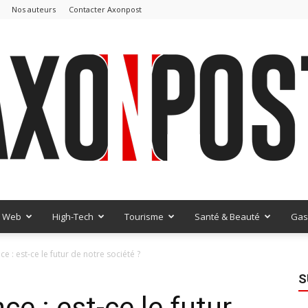
Nos auteurs
Contacter Axonpost
Web
High-Tech
Tourisme
Santé & Beauté
Gas
AxonPost
ce : est-ce le futur de notre société ?
S
ce : est-ce le futur