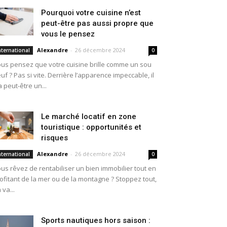
Pourquoi votre cuisine n’est
peut-être pas aussi propre que
vous le pensez
Alexandre
-
26 décembre 2024
nternational
0
us pensez que votre cuisine brille comme un sou
uf ? Pas si vite. Derrière l’apparence impeccable, il
a peut-être un...
Le marché locatif en zone
touristique : opportunités et
risques
Alexandre
-
26 décembre 2024
nternational
0
us rêvez de rentabiliser un bien immobilier tout en
ofitant de la mer ou de la montagne ? Stoppez tout,
 va...
Sports nautiques hors saison :