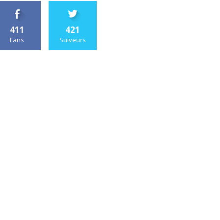
411
421
Fans
Suiveurs