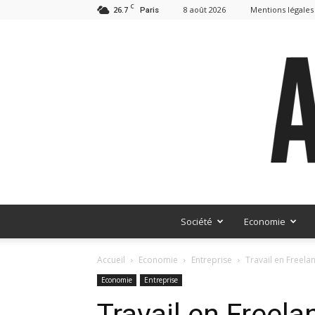
C
26.7
8 août 2026
Mentions légales
Paris
Société
Economie
Accueil
Economie
Entreprise
Travail en Freelan
Economie
Entreprise
Travail en Freelan