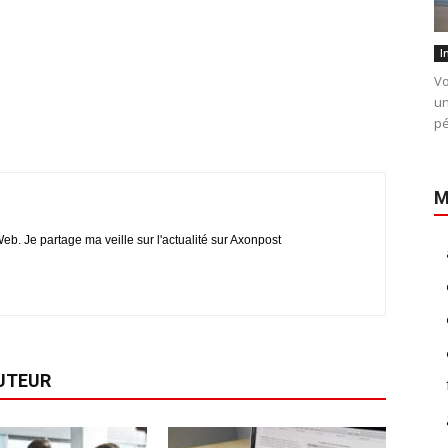
I
Vo
un
pé
M
eb. Je partage ma veille sur l'actualité sur Axonpost
AUTEUR