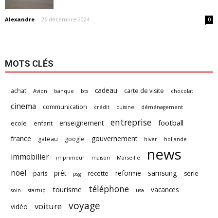
Alexandre
-
26 décembre 2024
0
MOTS CLÉS
cadeau
achat
carte de visite
Avion
banque
bts
chocolat
cinema
communication
crédit
cuisine
déménagement
entreprise
football
enseignement
ecole
enfant
france
gouvernement
gateau
google
hiver
hollande
news
immobilier
imprimeur
maison
Marseille
noel
samsung
prêt
reforme
paris
recette
serie
psg
téléphone
tourisme
vacances
soin
startup
usa
voyage
voiture
vidéo