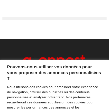
Pouvons-nous utiliser vos données pour
vous proposer des annonces personnalisées
?
Axonpost est votre magazine d'actualités, de débats
Nous utilisons des cookies pour améliorer votre expérience
et de tendances. Notre équipe de journalistes vous
de navigation, diffuser des publicités ou des contenus
propose quotidiennement de suivre l'actualité en
personnalisés et analyser notre trafic. Nos partenaires
France et à l'international.
recueilleront ces données et utiliseront des cookies pour
mesurer les performances des annonces et les
Contactez-nous:
contact@axonpost.com