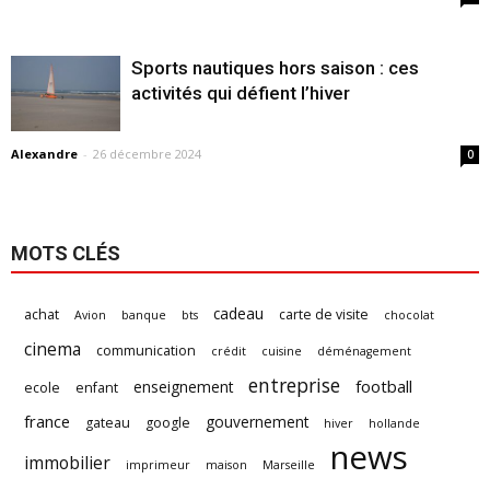
Sports nautiques hors saison : ces
activités qui défient l’hiver
Alexandre
-
26 décembre 2024
0
MOTS CLÉS
cadeau
achat
carte de visite
Avion
banque
bts
chocolat
cinema
communication
crédit
cuisine
déménagement
entreprise
football
enseignement
ecole
enfant
france
gouvernement
gateau
google
hiver
hollande
news
immobilier
imprimeur
maison
Marseille