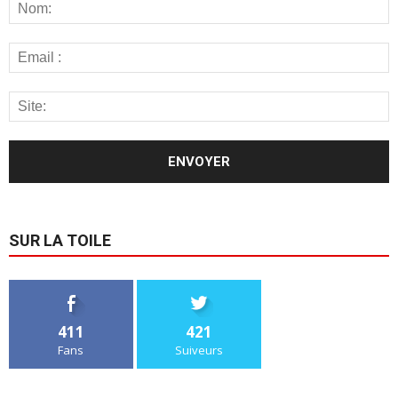
SUR LA TOILE
411
421
Fans
Suiveurs