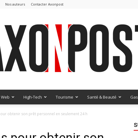
Nos auteurs
Contacter Axonpost
Web
High-Tech
Tourisme
Santé & Beauté
Gas
AxonPost
our obtenir son prêt personnel en seulement 24 h
S
s pour obtenir son