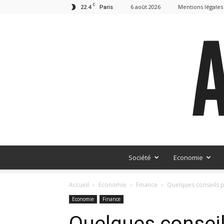
C
22.4
6 août 2026
Mentions légales
Paris
Société
Economie
Accueil
Economie
Finance
Quelques conseils p
Economie
Finance
Quelques conseil