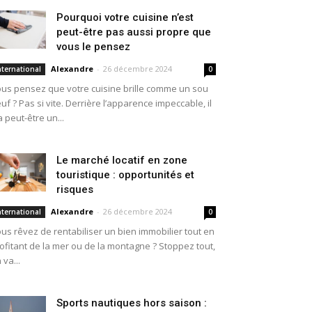
Pourquoi votre cuisine n’est
peut-être pas aussi propre que
vous le pensez
Alexandre
-
26 décembre 2024
nternational
0
us pensez que votre cuisine brille comme un sou
uf ? Pas si vite. Derrière l’apparence impeccable, il
a peut-être un...
Le marché locatif en zone
touristique : opportunités et
risques
Alexandre
-
26 décembre 2024
nternational
0
us rêvez de rentabiliser un bien immobilier tout en
ofitant de la mer ou de la montagne ? Stoppez tout,
 va...
Sports nautiques hors saison :