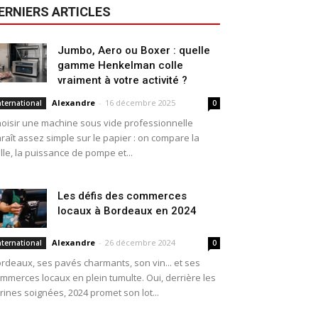
ERNIERS ARTICLES
Jumbo, Aero ou Boxer : quelle
gamme Henkelman colle
vraiment à votre activité ?
Alexandre
-
16 décembre 2025
nternational
0
oisir une machine sous vide professionnelle
raît assez simple sur le papier : on compare la
ille, la puissance de pompe et...
Les défis des commerces
locaux à Bordeaux en 2024
Alexandre
-
26 décembre 2024
nternational
0
rdeaux, ses pavés charmants, son vin... et ses
mmerces locaux en plein tumulte. Oui, derrière les
trines soignées, 2024 promet son lot...