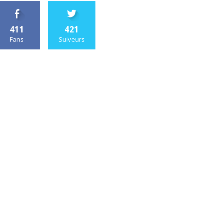
411
421
Fans
Suiveurs