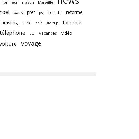
news
imprimeur
maison
Marseille
noel
prêt
reforme
paris
recette
psg
samsung
tourisme
serie
soin
startup
téléphone
vacances
vidéo
usa
voyage
voiture