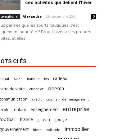
ces activités qui défient l’hiver
Alexandre
-
26 décembre 2024
nternational
0
us pensez que les sports nautiques, c’est
iquement pour l’été ? Faux. L’hiver a ses propres
pites, et elles...
OTS CLÉS
cadeau
achat
Avion
banque
bts
cinema
carte de visite
chocolat
communication
crédit
cuisine
déménagement
entreprise
enseignement
ecole
enfant
football
france
gateau
google
immobilier
gouvernement
hiver
hollande