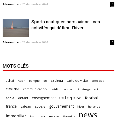
Alexandre
-
26 décembre 2024
0
Sports nautiques hors saison : ces
activités qui défient l’hiver
Alexandre
-
26 décembre 2024
0
MOTS CLÉS
cadeau
achat
carte de visite
Avion
banque
bts
chocolat
cinema
communication
crédit
cuisine
déménagement
entreprise
football
enseignement
ecole
enfant
france
gouvernement
gateau
google
hiver
hollande
news
immobilier
imprimeur
maison
Marseille