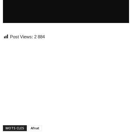
Post Views:
2 884
MOTS CLES
Afnat