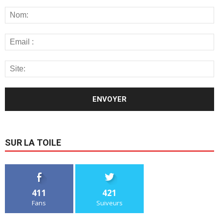
SUR LA TOILE
411
421
Fans
Suiveurs