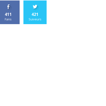
411
421
Fans
Suiveurs