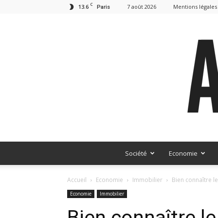
C
13.6
7 août 2026
Mentions légales
Paris
Société
Economie
Accueil
Economie
Immobilier
Bien connaître l
Economie
Immobilier
Bien connaître l