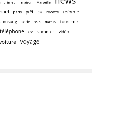
news
imprimeur
maison
Marseille
noel
prêt
reforme
paris
recette
psg
samsung
tourisme
serie
soin
startup
téléphone
vacances
vidéo
usa
voyage
voiture