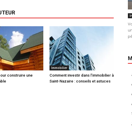
AUTEUR
I
Vo
un
pé
M
Immobilier
pour construire une
Comment investir dans l’immobilier à
able
Saint-Nazaire : conseils et astuces