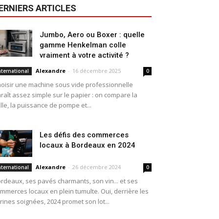
ERNIERS ARTICLES
Jumbo, Aero ou Boxer : quelle
gamme Henkelman colle
vraiment à votre activité ?
Alexandre
-
16 décembre 2025
nternational
0
oisir une machine sous vide professionnelle
raît assez simple sur le papier : on compare la
ille, la puissance de pompe et...
Les défis des commerces
locaux à Bordeaux en 2024
Alexandre
-
26 décembre 2024
nternational
0
rdeaux, ses pavés charmants, son vin... et ses
mmerces locaux en plein tumulte. Oui, derrière les
trines soignées, 2024 promet son lot...