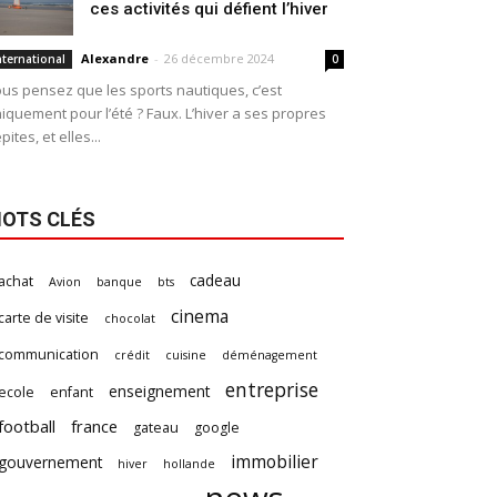
ces activités qui défient l’hiver
Alexandre
-
26 décembre 2024
nternational
0
us pensez que les sports nautiques, c’est
iquement pour l’été ? Faux. L’hiver a ses propres
pites, et elles...
OTS CLÉS
cadeau
achat
Avion
banque
bts
cinema
carte de visite
chocolat
communication
crédit
cuisine
déménagement
entreprise
enseignement
ecole
enfant
football
france
gateau
google
immobilier
gouvernement
hiver
hollande