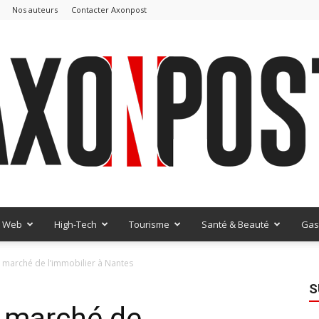
Nos auteurs
Contacter Axonpost
Web
High-Tech
Tourisme
Santé & Beauté
Gas
AxonPost
e marché de l’immobilier à Nantes
S
e marché de