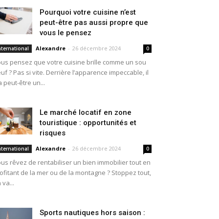
Pourquoi votre cuisine n’est
peut-être pas aussi propre que
vous le pensez
Alexandre
-
26 décembre 2024
nternational
0
us pensez que votre cuisine brille comme un sou
uf ? Pas si vite. Derrière l’apparence impeccable, il
a peut-être un...
Le marché locatif en zone
touristique : opportunités et
risques
Alexandre
-
26 décembre 2024
nternational
0
us rêvez de rentabiliser un bien immobilier tout en
ofitant de la mer ou de la montagne ? Stoppez tout,
 va...
Sports nautiques hors saison :