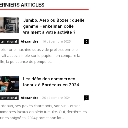
ERNIERS ARTICLES
Jumbo, Aero ou Boxer : quelle
gamme Henkelman colle
vraiment à votre activité ?
Alexandre
-
16 décembre 2025
nternational
0
oisir une machine sous vide professionnelle
raît assez simple sur le papier : on compare la
ille, la puissance de pompe et...
Les défis des commerces
locaux à Bordeaux en 2024
Alexandre
-
26 décembre 2024
nternational
0
rdeaux, ses pavés charmants, son vin... et ses
mmerces locaux en plein tumulte. Oui, derrière les
trines soignées, 2024 promet son lot...