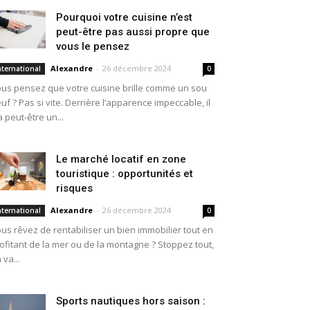
Pourquoi votre cuisine n’est
peut-être pas aussi propre que
vous le pensez
Alexandre
-
26 décembre 2024
nternational
0
us pensez que votre cuisine brille comme un sou
uf ? Pas si vite. Derrière l’apparence impeccable, il
a peut-être un...
Le marché locatif en zone
touristique : opportunités et
risques
Alexandre
-
26 décembre 2024
nternational
0
us rêvez de rentabiliser un bien immobilier tout en
ofitant de la mer ou de la montagne ? Stoppez tout,
 va...
Sports nautiques hors saison :