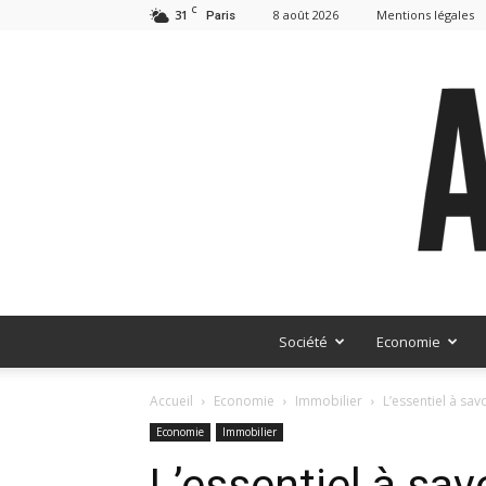
C
31
8 août 2026
Mentions légales
Paris
Société
Economie
Accueil
Economie
Immobilier
L’essentiel à sav
Economie
Immobilier
L’essentiel à savo