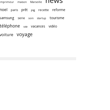
news
imprimeur
maison
Marseille
noel
prêt
reforme
paris
recette
psg
samsung
tourisme
serie
soin
startup
téléphone
vacances
vidéo
usa
voyage
voiture