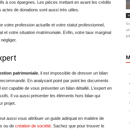
ifs à vos épargnes. Les pièces mettant en avant les crédits
actes de donations sont aussi très utiles.
I
Vo
te votre profession actuelle et votre statut professionnel,
un
 et votre situation matrimoniale. Enfin, votre taux marginal
pé
négliger.
xpert
M
estion patrimoniale
, il est impossible de dresser un bilan
nc recommandé. En analysant point par point les documents
il est capable de vous présenter un bilan détaillé. L’expert en
ssifs. Il va aussi présenter les éléments hors bilan qui
r projet.
peut aussi vous attribuer un guide adéquat en matière de
rs ou de
création de société
. Sachez que pour trouver le