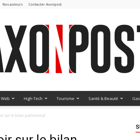
Nos auteurs
Contacter Axonpost
Web
High-Tech
Tourisme
Santé & Beauté
Gas
AxonPost
oir sur le bilan patrimonial
S
ir sur le bilan