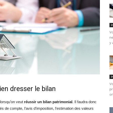
I
Vo
ne
y 
I
Vo
ien dresser le bilan
pr
on
 lorsqu’on veut
réussir un bilan patrimonial
. Il faudra donc
és de compte, l’avis d’imposition, l’estimation des valeurs