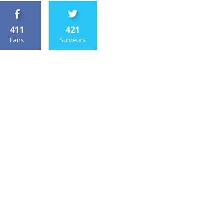
411
421
Fans
Suiveurs