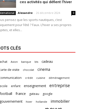
ces activités qui défient l’hiver
Alexandre
-
26 décembre 2024
nternational
0
us pensez que les sports nautiques, c’est
iquement pour l’été ? Faux. L’hiver a ses propres
pites, et elles...
OTS CLÉS
cadeau
achat
Avion
banque
bts
cinema
carte de visite
chocolat
communication
crédit
cuisine
déménagement
entreprise
enseignement
ecole
enfant
football
france
gateau
google
immobilier
gouvernement
hiver
hollande