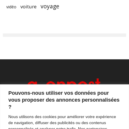
voyage
voiture
vidéo
Pouvons-nous utiliser vos données pour
vous proposer des annonces personnalisées
?
Axonpost est votre magazine d'actualités, de débats
Nous utilisons des cookies pour améliorer votre expérience
et de tendances. Notre équipe de journalistes vous
de navigation, diffuser des publicités ou des contenus
propose quotidiennement de suivre l'actualité en
personnalisés et analyser notre trafic. Nos partenaires