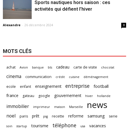
Sports nautiques hors saison : ces
activités qui défient l’hiver
Alexandre
-
26 décembre 2024
0
MOTS CLÉS
cadeau
achat
carte de visite
Avion
banque
bts
chocolat
cinema
communication
crédit
cuisine
déménagement
entreprise
football
enseignement
ecole
enfant
france
gouvernement
gateau
google
hiver
hollande
news
immobilier
imprimeur
maison
Marseille
noel
samsung
prêt
reforme
paris
recette
serie
psg
téléphone
tourisme
vacances
soin
startup
usa