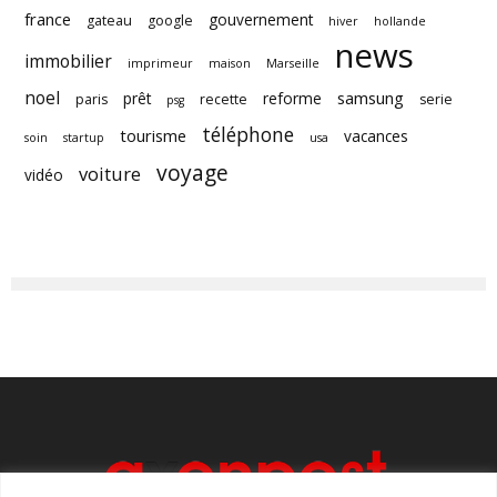
france
gouvernement
gateau
google
hiver
hollande
news
immobilier
imprimeur
maison
Marseille
noel
samsung
prêt
reforme
paris
recette
serie
psg
téléphone
tourisme
vacances
soin
startup
usa
voyage
voiture
vidéo