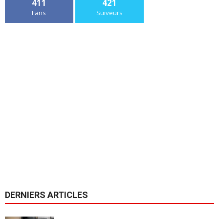
411
421
Fans
Suiveurs
DERNIERS ARTICLES