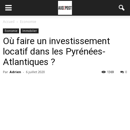
Accueil
Economie
Economie
Immobilier
Où faire un investissement
locatif dans les Pyrénées-
Atlantiques ?
Par
Adrien
-
6 juillet 2020
1369
0