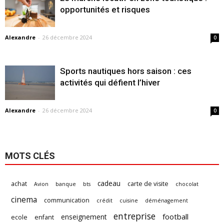
opportunités et risques
Alexandre
-
26 décembre 2024
0
Sports nautiques hors saison : ces
activités qui défient l’hiver
Alexandre
-
26 décembre 2024
0
MOTS CLÉS
cadeau
achat
carte de visite
Avion
banque
bts
chocolat
cinema
communication
crédit
cuisine
déménagement
entreprise
football
enseignement
ecole
enfant