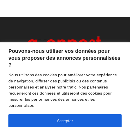
Pouvons-nous utiliser vos données pour
vous proposer des annonces personnalisées
?
Axonpost est votre magazine d'actualités, de débats
Nous utilisons des cookies pour améliorer votre expérience
et de tendances. Notre équipe de journalistes vous
de navigation, diffuser des publicités ou des contenus
propose quotidiennement de suivre l'actualité en
personnalisés et analyser notre trafic. Nos partenaires
France et à l'international.
recueilleront ces données et utiliseront des cookies pour
mesurer les performances des annonces et les
Contactez-nous:
contact@axonpost.com
personnaliser.
Accepter