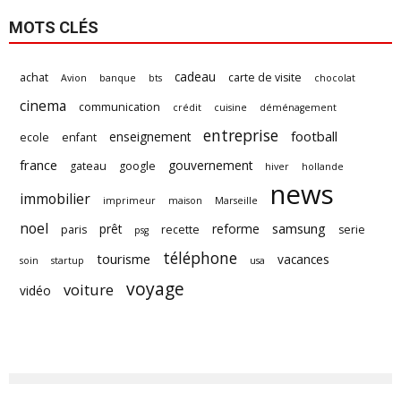
MOTS CLÉS
cadeau
achat
carte de visite
Avion
banque
bts
chocolat
cinema
communication
crédit
cuisine
déménagement
entreprise
football
enseignement
ecole
enfant
france
gouvernement
gateau
google
hiver
hollande
news
immobilier
imprimeur
maison
Marseille
noel
samsung
prêt
reforme
paris
recette
serie
psg
téléphone
tourisme
vacances
soin
startup
usa
voyage
voiture
vidéo