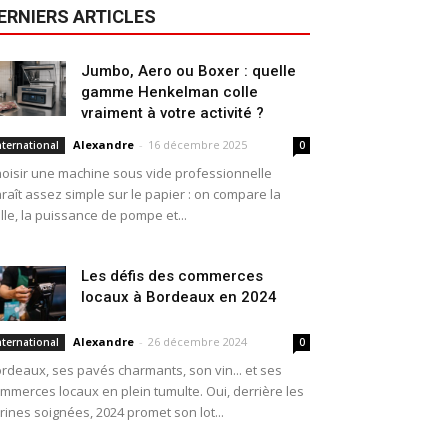
ERNIERS ARTICLES
Jumbo, Aero ou Boxer : quelle
gamme Henkelman colle
vraiment à votre activité ?
Alexandre
-
16 décembre 2025
nternational
0
oisir une machine sous vide professionnelle
raît assez simple sur le papier : on compare la
ille, la puissance de pompe et...
Les défis des commerces
locaux à Bordeaux en 2024
Alexandre
-
26 décembre 2024
nternational
0
rdeaux, ses pavés charmants, son vin... et ses
mmerces locaux en plein tumulte. Oui, derrière les
trines soignées, 2024 promet son lot...