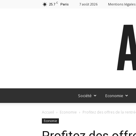
C
25.7
7 août 2026
Mentions légales
Paris
Société
Economie
Accueil
Economie
Profitez des offres de la rentr
Economie
Profitez des offr