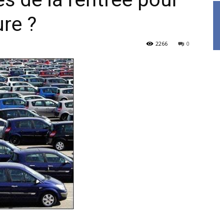
ure ?
2266
0