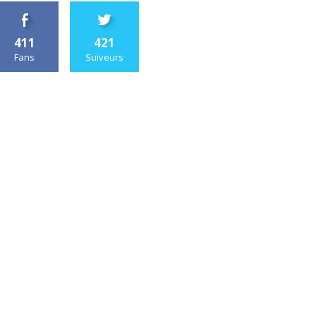
411
421
Fans
Suiveurs