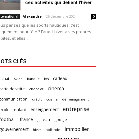
ces activités qui défient l’hiver
Alexandre
-
26 décembre 2024
nternational
0
us pensez que les sports nautiques, c’est
iquement pour l’été ? Faux. L’hiver a ses propres
pites, et elles...
OTS CLÉS
cadeau
achat
Avion
banque
bts
cinema
carte de visite
chocolat
communication
crédit
cuisine
déménagement
entreprise
enseignement
ecole
enfant
football
france
gateau
google
immobilier
gouvernement
hiver
hollande