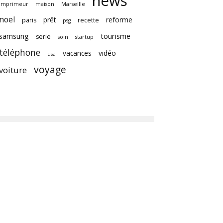
news
imprimeur
maison
Marseille
noel
prêt
reforme
paris
recette
psg
samsung
tourisme
serie
soin
startup
téléphone
vacances
vidéo
usa
voyage
voiture