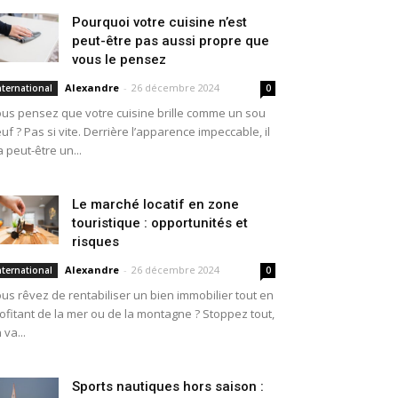
Pourquoi votre cuisine n’est
peut-être pas aussi propre que
vous le pensez
Alexandre
-
26 décembre 2024
nternational
0
us pensez que votre cuisine brille comme un sou
uf ? Pas si vite. Derrière l’apparence impeccable, il
a peut-être un...
Le marché locatif en zone
touristique : opportunités et
risques
Alexandre
-
26 décembre 2024
nternational
0
us rêvez de rentabiliser un bien immobilier tout en
ofitant de la mer ou de la montagne ? Stoppez tout,
 va...
Sports nautiques hors saison :