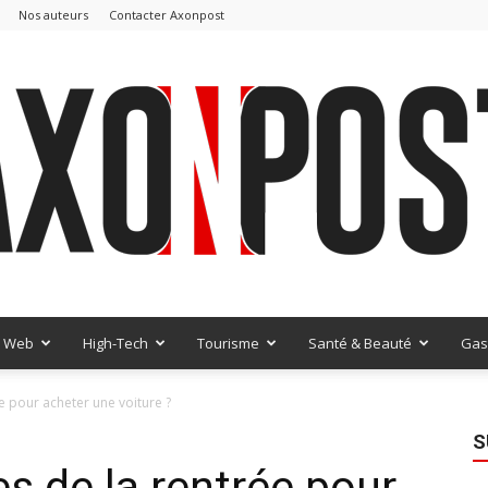
Nos auteurs
Contacter Axonpost
Web
High-Tech
Tourisme
Santé & Beauté
Gas
AxonPost
ée pour acheter une voiture ?
S
es de la rentrée pour