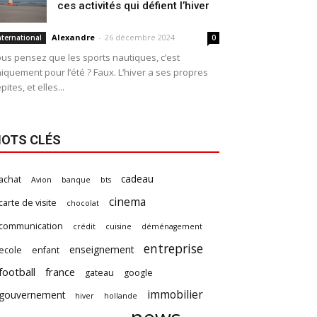
ces activités qui défient l’hiver
Alexandre
-
26 décembre 2024
nternational
0
us pensez que les sports nautiques, c’est
iquement pour l’été ? Faux. L’hiver a ses propres
pites, et elles...
OTS CLÉS
cadeau
achat
Avion
banque
bts
cinema
carte de visite
chocolat
communication
crédit
cuisine
déménagement
entreprise
enseignement
ecole
enfant
football
france
gateau
google
immobilier
gouvernement
hiver
hollande