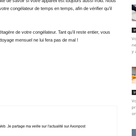
té de savoir si votre appareil est toujours aussi froid. Nous
votre congélateur de temps en temps, afin de vérifier qu’il
I
étagère de votre congélateur. Tant qu’il reste entier, vous
Vo
ettoyage mensuel ne lui fera pas de mal !
ne
y 
I
Vo
pr
on
eb. Je partage ma veille sur l'actualité sur Axonpost