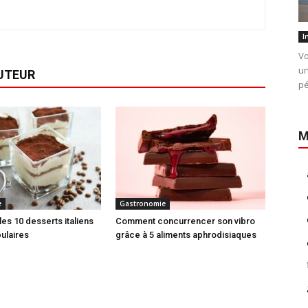
I
Vo
un
AUTEUR
pé
M
e
Gastronomie
es 10 desserts italiens
Comment concurrencer son vibro
pulaires
grâce à 5 aliments aphrodisiaques