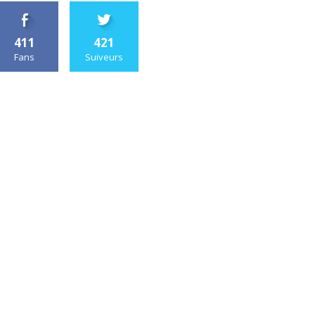
411
421
Fans
Suiveurs