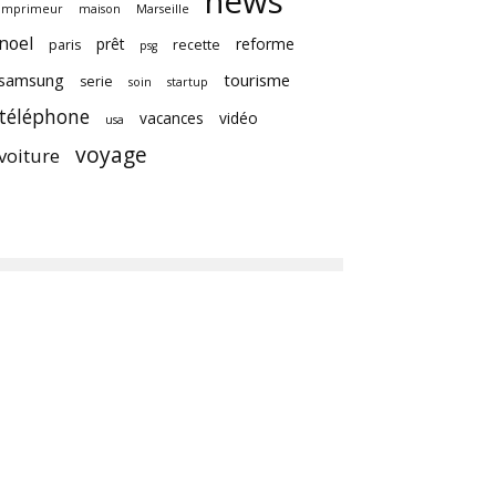
news
imprimeur
maison
Marseille
noel
prêt
reforme
paris
recette
psg
samsung
tourisme
serie
soin
startup
téléphone
vacances
vidéo
usa
voyage
voiture