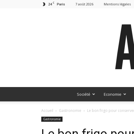
C
24
7 août 2026
Mentions légales
Paris
Société
Economie
Accueil
Gastronomie
Le bon frigo pour conserve
Gastronomie
Le bon frigo pou