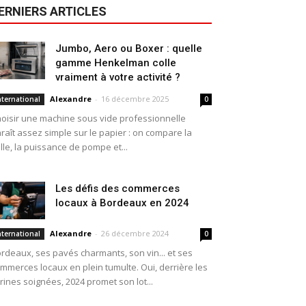
ERNIERS ARTICLES
Jumbo, Aero ou Boxer : quelle
gamme Henkelman colle
vraiment à votre activité ?
Alexandre
-
16 décembre 2025
nternational
0
oisir une machine sous vide professionnelle
raît assez simple sur le papier : on compare la
ille, la puissance de pompe et...
Les défis des commerces
locaux à Bordeaux en 2024
Alexandre
-
26 décembre 2024
nternational
0
rdeaux, ses pavés charmants, son vin... et ses
mmerces locaux en plein tumulte. Oui, derrière les
trines soignées, 2024 promet son lot...