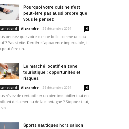
Pourquoi votre cuisine n’est
peut-être pas aussi propre que
vous le pensez
Alexandre
-
26 décembre 2024
nternational
0
us pensez que votre cuisine brille comme un sou
uf ? Pas si vite. Derrière l’apparence impeccable, il
a peut-être un...
Le marché locatif en zone
touristique : opportunités et
risques
Alexandre
-
26 décembre 2024
nternational
0
us rêvez de rentabiliser un bien immobilier tout en
ofitant de la mer ou de la montagne ? Stoppez tout,
 va...
Sports nautiques hors saison :