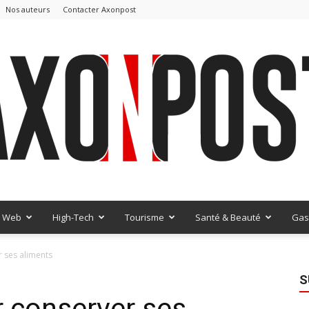
Nos auteurs
Contacter Axonpost
Web
High-Tech
Tourisme
Santé & Beauté
Gas
AxonPost
r ses aliments
S
r conserver ses