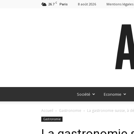
C
26.7
8 août 2026
Mentions légales
Paris
Société
Economie
Accueil
Gastronomie
La gastronomie suisse, à d
Gastronomie
La gastronomie s