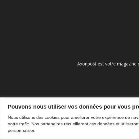
Axonpost est votre magazine d
Pouvons-nous utiliser vos données pour vous p
Nous utilisons des cookies pour améliorer votre expérience de navi
notre trafic. Nos partenaires recueilleront ces données et utilise
personnaliser.
© Tous droits réservés - Axonpost