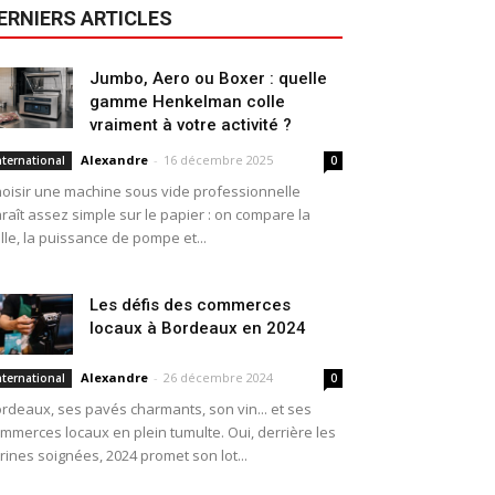
ERNIERS ARTICLES
Jumbo, Aero ou Boxer : quelle
gamme Henkelman colle
vraiment à votre activité ?
Alexandre
-
16 décembre 2025
nternational
0
oisir une machine sous vide professionnelle
raît assez simple sur le papier : on compare la
ille, la puissance de pompe et...
Les défis des commerces
locaux à Bordeaux en 2024
Alexandre
-
26 décembre 2024
nternational
0
rdeaux, ses pavés charmants, son vin... et ses
mmerces locaux en plein tumulte. Oui, derrière les
trines soignées, 2024 promet son lot...