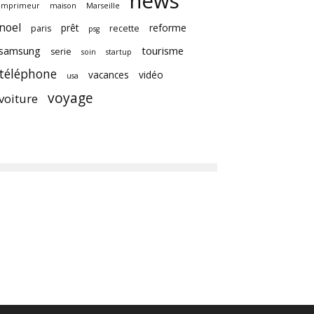
news
imprimeur
maison
Marseille
noel
prêt
reforme
paris
recette
psg
samsung
tourisme
serie
soin
startup
téléphone
vacances
vidéo
usa
voyage
voiture