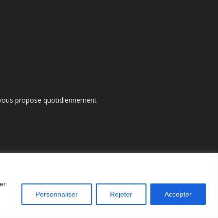
s vous propose quotidiennement
er
Personnaliser
Rejeter
Accepter
entions légales
Nos auteurs
Contacter Axonpost