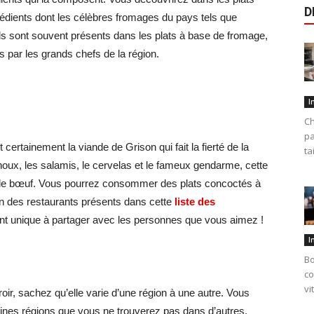
D
édients dont les célèbres fromages du pays tels que
 Ils sont souvent présents dans les plats à base de fromage,
 par les grands chefs de la région.
I
Ch
pa
 certainement la viande de Grison qui fait la fierté de la
ta
houx, les salamis, le cervelas et le fameux gendarme, cette
de bœuf. Vous pourrez consommer des plats concoctés à
’un des restaurants présents dans cette
liste des
nt unique à partager avec les personnes que vous aimez !
I
Bo
co
vi
oir, sachez qu’elle varie d’une région à une autre. Vous
aines régions que vous ne trouverez pas dans d’autres.