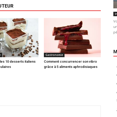
AUTEUR
I
Vo
un
pé
M
e
Gastronomie
es 10 desserts italiens
Comment concurrencer son vibro
pulaires
grâce à 5 aliments aphrodisiaques