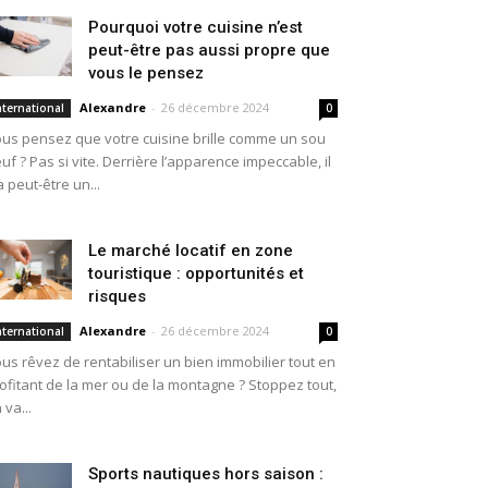
Pourquoi votre cuisine n’est
peut-être pas aussi propre que
vous le pensez
Alexandre
-
26 décembre 2024
nternational
0
us pensez que votre cuisine brille comme un sou
uf ? Pas si vite. Derrière l’apparence impeccable, il
a peut-être un...
Le marché locatif en zone
touristique : opportunités et
risques
Alexandre
-
26 décembre 2024
nternational
0
us rêvez de rentabiliser un bien immobilier tout en
ofitant de la mer ou de la montagne ? Stoppez tout,
 va...
Sports nautiques hors saison :