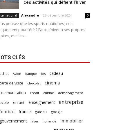
ces activités qui défient l’hiver
Alexandre
-
26 décembre 2024
nternational
0
us pensez que les sports nautiques, c’est
iquement pour l’été ? Faux. L’hiver a ses propres
pites, et elles...
OTS CLÉS
cadeau
achat
Avion
banque
bts
cinema
carte de visite
chocolat
communication
crédit
cuisine
déménagement
entreprise
enseignement
ecole
enfant
football
france
gateau
google
immobilier
gouvernement
hiver
hollande