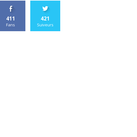
411
421
Fans
Suiveurs