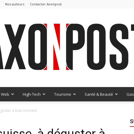
Nos auteurs
Contacter Axonpost
Web
High-Tech
Tourisme
Santé & Beauté
Gas
AxonPost
éguster à tout moment
S
uisse, à déguster à