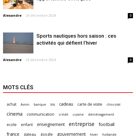
Alexandre
-
26 décembre 2024
0
Sports nautiques hors saison : ces
activités qui défient l’hiver
Alexandre
-
26 décembre 2024
0
MOTS CLÉS
cadeau
achat
carte de visite
Avion
banque
bts
chocolat
cinema
communication
crédit
cuisine
déménagement
entreprise
football
enseignement
ecole
enfant
france
gouvernement
gateau
google
hiver
hollande