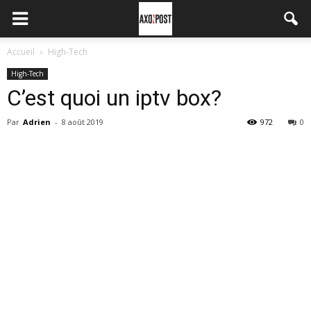
Accueil
High-Tech
High-Tech
C’est quoi un iptv box?
Par
Adrien
-
8 août 2019
972
0