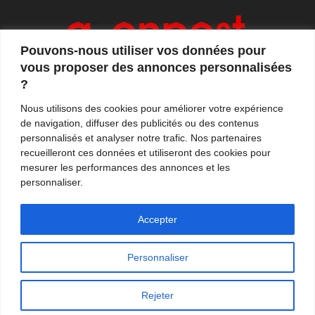
Pouvons-nous utiliser vos données pour
vous proposer des annonces personnalisées
?
Axonpost est votre magazine d'actualités, de débats
Nous utilisons des cookies pour améliorer votre expérience
et de tendances. Notre équipe de journalistes vous
de navigation, diffuser des publicités ou des contenus
propose quotidiennement de suivre l'actualité en
personnalisés et analyser notre trafic. Nos partenaires
France et à l'international.
recueilleront ces données et utiliseront des cookies pour
mesurer les performances des annonces et les
Contactez-nous:
contact@axonpost.com
personnaliser.
Accepter
Personnaliser
Mentions légales
Nos auteurs
Contacter Axonpost
Rejeter
© Tous droits réservés - Axonpost