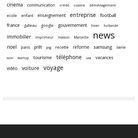
cinema
communication
crédit
cuisine
déménagement
entreprise
football
enseignement
ecole
enfant
france
gouvernement
gateau
google
hiver
hollande
news
immobilier
imprimeur
maison
Marseille
noel
samsung
prêt
reforme
paris
recette
serie
psg
téléphone
tourisme
vacances
soin
startup
usa
voyage
voiture
vidéo