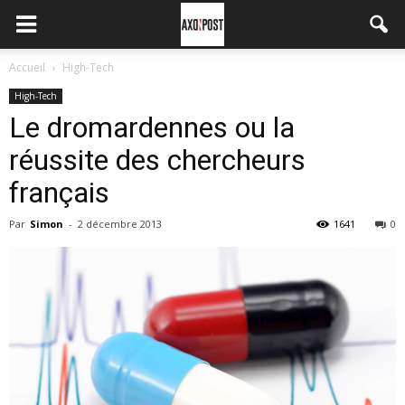
Accueil
High-Tech
High-Tech
Le dromardennes ou la
réussite des chercheurs
français
Par
Simon
-
2 décembre 2013
1641
0