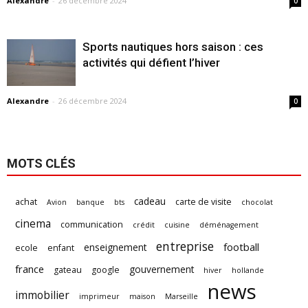
Alexandre
-
26 décembre 2024
0
Sports nautiques hors saison : ces
activités qui défient l’hiver
Alexandre
-
26 décembre 2024
0
MOTS CLÉS
cadeau
achat
carte de visite
Avion
banque
bts
chocolat
cinema
communication
crédit
cuisine
déménagement
entreprise
football
enseignement
ecole
enfant
france
gouvernement
gateau
google
hiver
hollande
news
immobilier
imprimeur
maison
Marseille