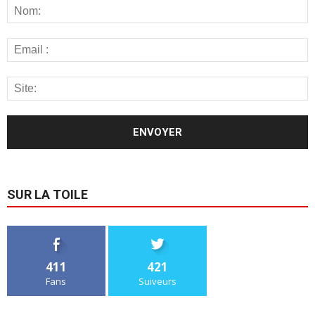
SUR LA TOILE
411
421
Fans
Suiveurs