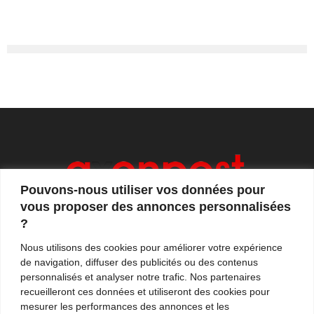
Pouvons-nous utiliser vos données pour
vous proposer des annonces personnalisées
?
Axonpost est votre magazine d'actualités, de débats
Nous utilisons des cookies pour améliorer votre expérience
et de tendances. Notre équipe de journalistes vous
de navigation, diffuser des publicités ou des contenus
propose quotidiennement de suivre l'actualité en
personnalisés et analyser notre trafic. Nos partenaires
France et à l'international.
recueilleront ces données et utiliseront des cookies pour
mesurer les performances des annonces et les
Contactez-nous:
contact@axonpost.com