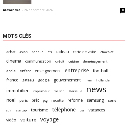
Alexandre
-
26 décembre 2024
0
MOTS CLÉS
cadeau
achat
carte de visite
Avion
banque
bts
chocolat
cinema
communication
crédit
cuisine
déménagement
entreprise
football
enseignement
ecole
enfant
france
gouvernement
gateau
google
hiver
hollande
news
immobilier
imprimeur
maison
Marseille
noel
samsung
prêt
reforme
paris
recette
serie
psg
téléphone
tourisme
vacances
soin
startup
usa
voyage
voiture
vidéo