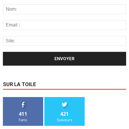
SUR LA TOILE
411
421
Fans
Suiveurs