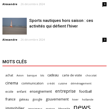
Alexandre
-
26 décembre 2024
0
Sports nautiques hors saison : ces
activités qui défient l’hiver
Alexandre
-
26 décembre 2024
0
MOTS CLÉS
cadeau
achat
carte de visite
Avion
banque
bts
chocolat
cinema
communication
crédit
cuisine
déménagement
entreprise
football
enseignement
ecole
enfant
france
gouvernement
gateau
google
hiver
hollande
news
immobilier
imprimeur
maison
Marseille