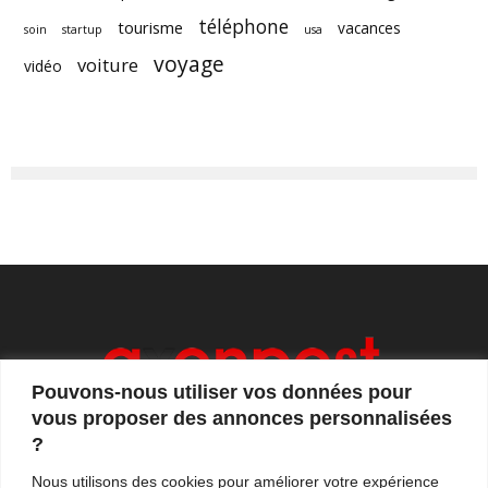
téléphone
tourisme
vacances
soin
startup
usa
voyage
voiture
vidéo
Pouvons-nous utiliser vos données pour
vous proposer des annonces personnalisées
?
Axonpost est votre magazine d'actualités, de débats
Nous utilisons des cookies pour améliorer votre expérience
et de tendances. Notre équipe de journalistes vous