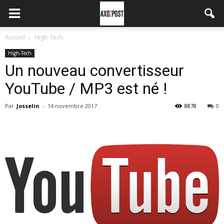
Accueil
High-Tech
High-Tech
Un nouveau convertisseur
YouTube / MP3 est né !
Par
Josselin
-
14 novembre 2017
8878
0