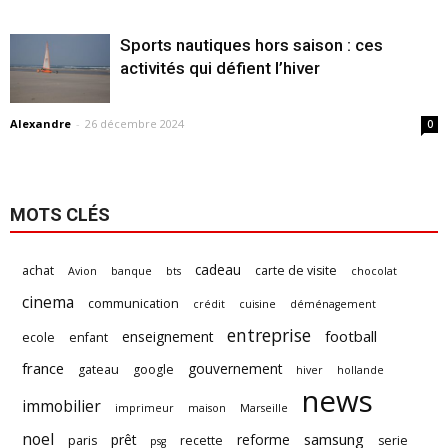
Sports nautiques hors saison : ces
activités qui défient l’hiver
Alexandre
-
26 décembre 2024
0
MOTS CLÉS
cadeau
achat
carte de visite
Avion
banque
bts
chocolat
cinema
communication
crédit
cuisine
déménagement
entreprise
football
enseignement
ecole
enfant
france
gouvernement
gateau
google
hiver
hollande
news
immobilier
imprimeur
maison
Marseille
noel
samsung
prêt
reforme
paris
recette
serie
psg