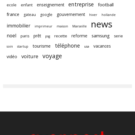
entreprise
football
enseignement
ecole
enfant
france
gouvernement
gateau
google
hiver
hollande
news
immobilier
imprimeur
maison
Marseille
noel
samsung
prêt
reforme
paris
recette
serie
psg
téléphone
tourisme
vacances
soin
startup
usa
voyage
voiture
vidéo