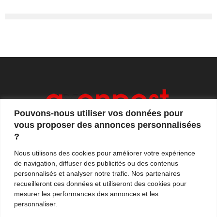
Pouvons-nous utiliser vos données pour
vous proposer des annonces personnalisées
?
Axonpost est votre magazine d'actualités, de débats
Nous utilisons des cookies pour améliorer votre expérience
et de tendances. Notre équipe de journalistes vous
de navigation, diffuser des publicités ou des contenus
propose quotidiennement de suivre l'actualité en
personnalisés et analyser notre trafic. Nos partenaires
France et à l'international.
recueilleront ces données et utiliseront des cookies pour
mesurer les performances des annonces et les
Contactez-nous:
contact@axonpost.com
personnaliser.