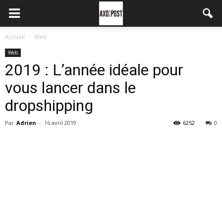
Accueil
Web
Web
2019 : L’année idéale pour
vous lancer dans le
dropshipping
Par
Adrien
-
16 avril 2019
6252
0