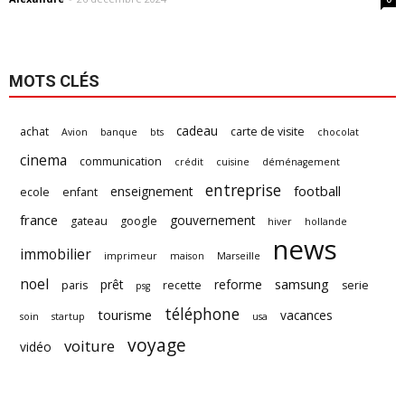
MOTS CLÉS
cadeau
achat
carte de visite
Avion
banque
bts
chocolat
cinema
communication
crédit
cuisine
déménagement
entreprise
football
enseignement
ecole
enfant
france
gouvernement
gateau
google
hiver
hollande
news
immobilier
imprimeur
maison
Marseille
noel
samsung
prêt
reforme
paris
recette
serie
psg
téléphone
tourisme
vacances
soin
startup
usa
voyage
voiture
vidéo