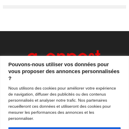
Pouvons-nous utiliser vos données pour
vous proposer des annonces personnalisées
?
Axonpost est votre magazine d'actualités, de débats
Nous utilisons des cookies pour améliorer votre expérience
et de tendances. Notre équipe de journalistes vous
de navigation, diffuser des publicités ou des contenus
propose quotidiennement de suivre l'actualité en
personnalisés et analyser notre trafic. Nos partenaires
France et à l'international.
recueilleront ces données et utiliseront des cookies pour
mesurer les performances des annonces et les
Contactez-nous:
contact@axonpost.com
personnaliser.