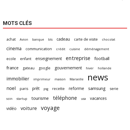
MOTS CLÉS
cadeau
achat
carte de visite
Avion
banque
bts
chocolat
cinema
communication
crédit
cuisine
déménagement
entreprise
football
enseignement
ecole
enfant
france
gouvernement
gateau
google
hiver
hollande
news
immobilier
imprimeur
maison
Marseille
noel
samsung
prêt
reforme
paris
recette
serie
psg
téléphone
tourisme
vacances
soin
startup
usa
voyage
voiture
vidéo