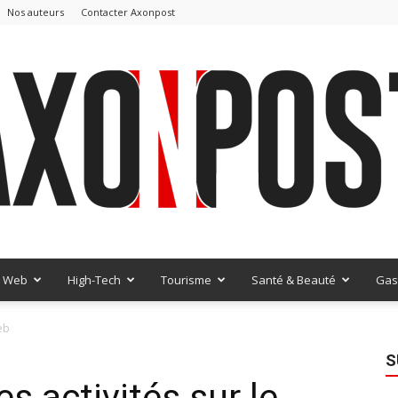
Nos auteurs
Contacter Axonpost
Web
High-Tech
Tourisme
Santé & Beauté
Gas
AxonPost
web
S
es activités sur le