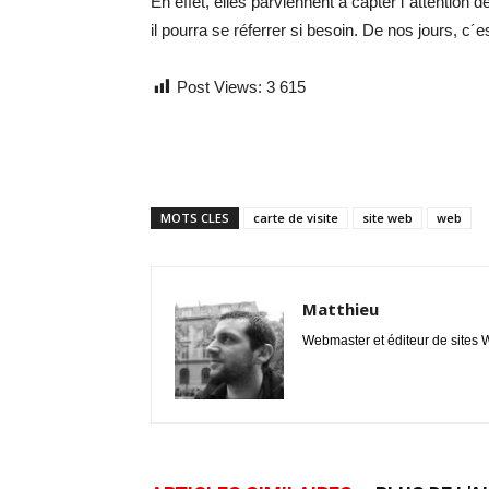
En effet, elles parviennent à capter l´attention d
il pourra se réferrer si besoin. De nos jours, c´es
Post Views:
3 615
MOTS CLES
carte de visite
site web
web
Matthieu
Webmaster et éditeur de sites W