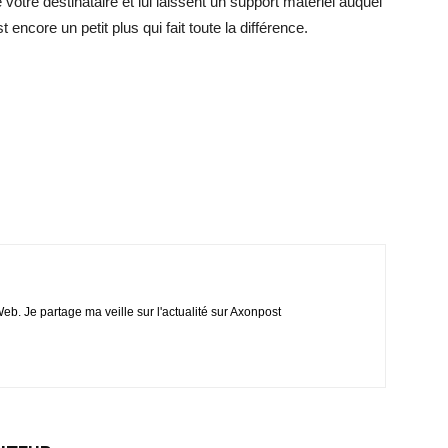
e votre destinataire et lui laissent un support matériel auquel
t encore un petit plus qui fait toute la différence.
eb. Je partage ma veille sur l'actualité sur Axonpost