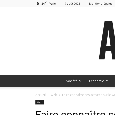
C
24
7 août 2026
Mentions légales
Paris
Société
Economie
Accueil
Web
Faire connaître ses activités sur le 
Web
Faire connaître s