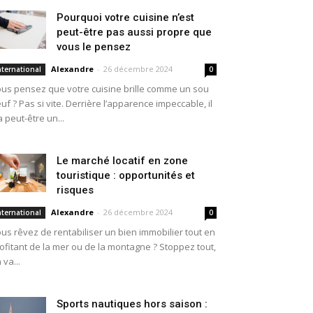
Pourquoi votre cuisine n’est
peut-être pas aussi propre que
vous le pensez
Alexandre
-
26 décembre 2024
nternational
0
us pensez que votre cuisine brille comme un sou
uf ? Pas si vite. Derrière l’apparence impeccable, il
a peut-être un...
Le marché locatif en zone
touristique : opportunités et
risques
Alexandre
-
26 décembre 2024
nternational
0
us rêvez de rentabiliser un bien immobilier tout en
ofitant de la mer ou de la montagne ? Stoppez tout,
 va...
Sports nautiques hors saison :