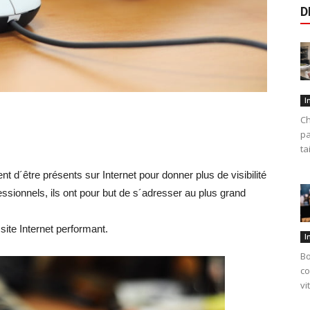
D
I
Ch
pa
ta
t d´être présents sur Internet pour donner plus de visibilité
fessionnels, ils ont pour but de s´adresser au plus grand
 site Internet performant.
I
Bo
co
vi