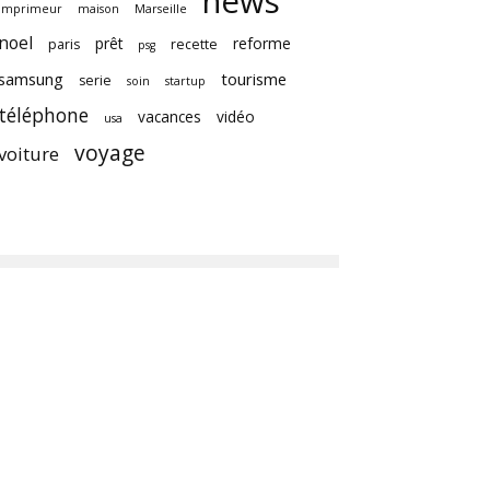
news
imprimeur
maison
Marseille
noel
prêt
reforme
paris
recette
psg
samsung
tourisme
serie
soin
startup
téléphone
vacances
vidéo
usa
voyage
voiture