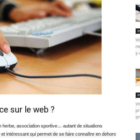
I
Vo
ne
y 
I
Vo
ce sur le web ?
pr
on
n herbe, association sportive… autant de situations
 et intéressant qui permet de se faire connaître en dehors