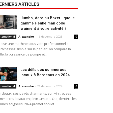
ERNIERS ARTICLES
Jumbo, Aero ou Boxer : quelle
gamme Henkelman colle
vraiment à votre activité ?
Alexandre
-
16 décembre 2025
nternational
0
oisir une machine sous vide professionnelle
raît assez simple sur le papier : on compare la
ille, la puissance de pompe et...
Les défis des commerces
locaux à Bordeaux en 2024
Alexandre
-
26 décembre 2024
nternational
0
rdeaux, ses pavés charmants, son vin... et ses
mmerces locaux en plein tumulte. Oui, derrière les
trines soignées, 2024 promet son lot...