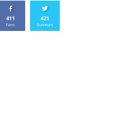
411
421
Fans
Suiveurs