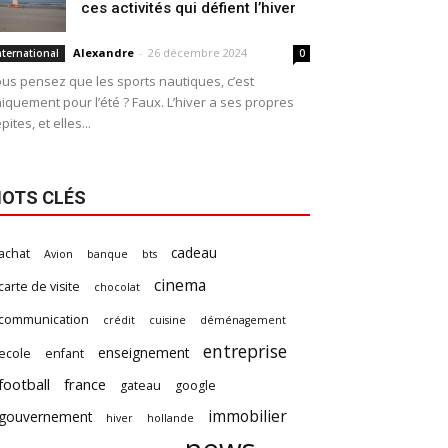
ces activités qui défient l’hiver
Alexandre
-
26 décembre 2024
nternational
0
us pensez que les sports nautiques, c’est
iquement pour l’été ? Faux. L’hiver a ses propres
pites, et elles...
OTS CLÉS
cadeau
achat
Avion
banque
bts
cinema
carte de visite
chocolat
communication
crédit
cuisine
déménagement
entreprise
enseignement
ecole
enfant
football
france
gateau
google
immobilier
gouvernement
hiver
hollande