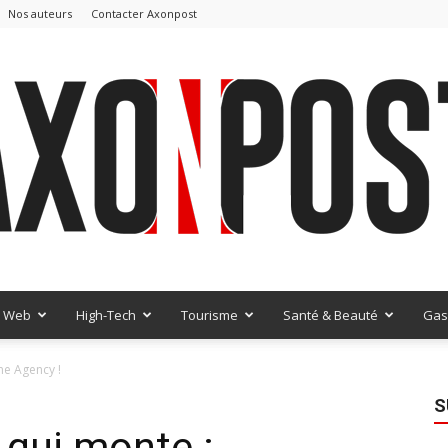
Nos auteurs
Contacter Axonpost
Web
High-Tech
Tourisme
Santé & Beauté
Gas
AxonPost
me Agency !
S
 qui monte :