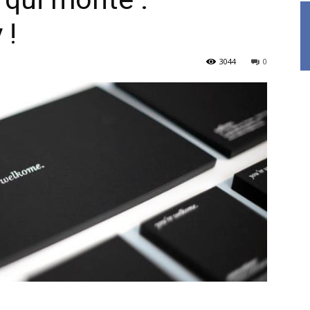
 !
3044
0