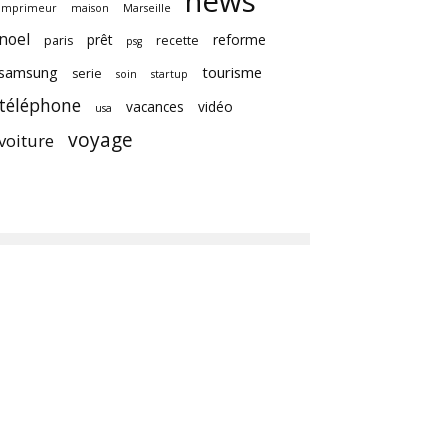
news
imprimeur
maison
Marseille
noel
prêt
reforme
paris
recette
psg
samsung
tourisme
serie
soin
startup
téléphone
vacances
vidéo
usa
voyage
voiture