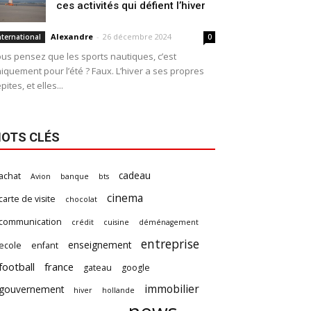
ces activités qui défient l’hiver
Alexandre
-
26 décembre 2024
nternational
0
us pensez que les sports nautiques, c’est
iquement pour l’été ? Faux. L’hiver a ses propres
pites, et elles...
OTS CLÉS
cadeau
achat
Avion
banque
bts
cinema
carte de visite
chocolat
communication
crédit
cuisine
déménagement
entreprise
enseignement
ecole
enfant
football
france
gateau
google
immobilier
gouvernement
hiver
hollande