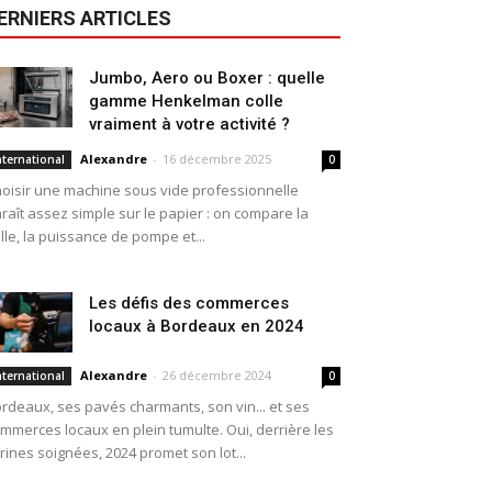
ERNIERS ARTICLES
Jumbo, Aero ou Boxer : quelle
gamme Henkelman colle
vraiment à votre activité ?
Alexandre
-
16 décembre 2025
nternational
0
oisir une machine sous vide professionnelle
raît assez simple sur le papier : on compare la
ille, la puissance de pompe et...
Les défis des commerces
locaux à Bordeaux en 2024
Alexandre
-
26 décembre 2024
nternational
0
rdeaux, ses pavés charmants, son vin... et ses
mmerces locaux en plein tumulte. Oui, derrière les
trines soignées, 2024 promet son lot...