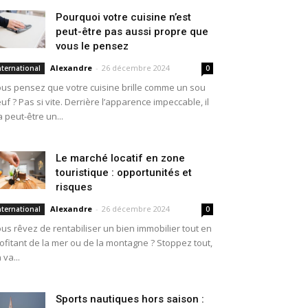
Pourquoi votre cuisine n’est
peut-être pas aussi propre que
vous le pensez
Alexandre
-
26 décembre 2024
nternational
0
us pensez que votre cuisine brille comme un sou
uf ? Pas si vite. Derrière l’apparence impeccable, il
a peut-être un...
Le marché locatif en zone
touristique : opportunités et
risques
Alexandre
-
26 décembre 2024
nternational
0
us rêvez de rentabiliser un bien immobilier tout en
ofitant de la mer ou de la montagne ? Stoppez tout,
 va...
Sports nautiques hors saison :