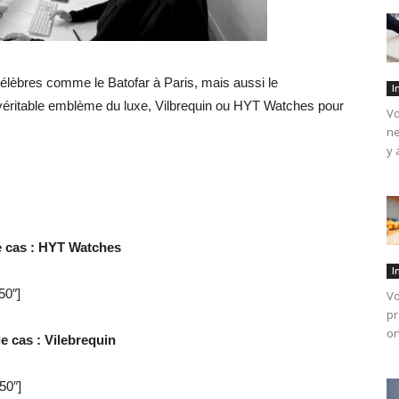
 célèbres comme le Batofar à Paris, mais aussi le
I
éritable emblème du luxe, Vilbrequin ou HYT Watches pour
Vo
ne
y 
e cas : HYT Watches
I
50″]
Vo
pr
on
e cas : Vilebrequin
50″]