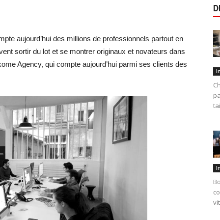
D
te aujourd’hui des millions de professionnels partout en
vent sortir du lot et se montrer originaux et novateurs dans
Welkome Agency, qui compte aujourd’hui parmi ses clients des
I
Ch
pa
ta
I
Bo
co
vi