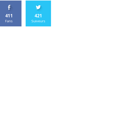
411
421
Fans
Suiveurs