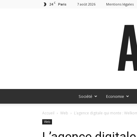
C
24
7 août 2026
Mentions légales
Paris
Société
Economie
Accueil
Web
L’agence digitale qui monte : Welko
Web
L’agence digitale