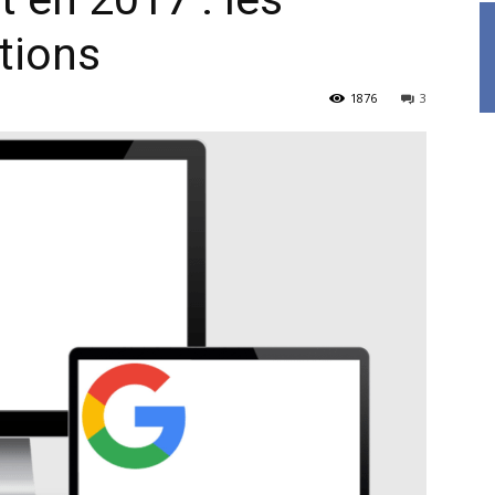
tions
1876
3