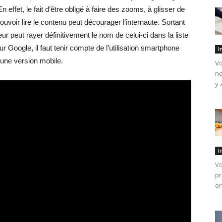
En effet, le fait d’être obligé à faire des zooms, à glisser de
pouvoir lire le contenu peut décourager l’internaute. Sortant
eur peut rayer définitivement le nom de celui-ci dans la liste
r Google, il faut tenir compte de l’utilisation smartphone
I
une version mobile.
Vo
ne
y 
I
Vo
pr
on