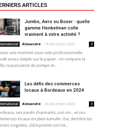
ERNIERS ARTICLES
Jumbo, Aero ou Boxer : quelle
gamme Henkelman colle
vraiment à votre activité ?
Alexandre
-
16 décembre 2025
nternational
0
oisir une machine sous vide professionnelle
raît assez simple sur le papier : on compare la
ille, la puissance de pompe et...
Les défis des commerces
locaux à Bordeaux en 2024
Alexandre
-
26 décembre 2024
nternational
0
rdeaux, ses pavés charmants, son vin... et ses
mmerces locaux en plein tumulte. Oui, derrière les
trines soignées, 2024 promet son lot...