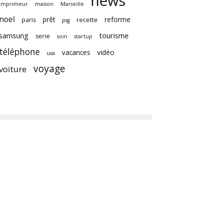
news
imprimeur
maison
Marseille
noel
prêt
reforme
paris
recette
psg
samsung
tourisme
serie
soin
startup
téléphone
vacances
vidéo
usa
voyage
voiture