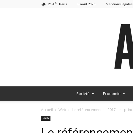
C
26.4
6 août 2026
Mentions légales
Paris
Société
Economie
Accueil
Web
Le référencement en 2017 : les princ
Web
Le référencement