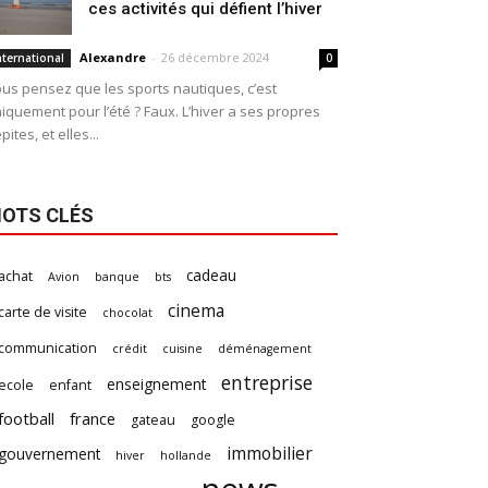
ces activités qui défient l’hiver
Alexandre
-
26 décembre 2024
nternational
0
us pensez que les sports nautiques, c’est
iquement pour l’été ? Faux. L’hiver a ses propres
pites, et elles...
OTS CLÉS
cadeau
achat
Avion
banque
bts
cinema
carte de visite
chocolat
communication
crédit
cuisine
déménagement
entreprise
enseignement
ecole
enfant
football
france
gateau
google
immobilier
gouvernement
hiver
hollande