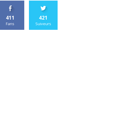
411
421
Fans
Suiveurs