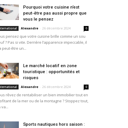
Pourquoi votre cuisine n’est
peut-être pas aussi propre que
vous le pensez
Alexandre
-
26 décembre 2024
nternational
0
us pensez que votre cuisine brille comme un sou
uf ? Pas si vite. Derrière l’apparence impeccable, il
a peut-être un...
Le marché locatif en zone
touristique : opportunités et
risques
Alexandre
-
26 décembre 2024
nternational
0
us rêvez de rentabiliser un bien immobilier tout en
ofitant de la mer ou de la montagne ? Stoppez tout,
 va...
Sports nautiques hors saison :