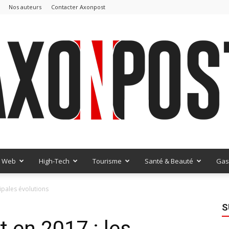
Nos auteurs
Contacter Axonpost
Web
High-Tech
Tourisme
Santé & Beauté
Gas
AxonPost
ipales évolutions
S
 en 2017 : les