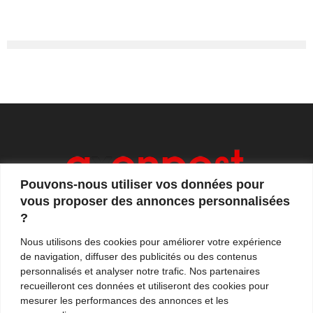
Pouvons-nous utiliser vos données pour
vous proposer des annonces personnalisées
?
Axonpost est votre magazine d'actualités, de débats
Nous utilisons des cookies pour améliorer votre expérience
et de tendances. Notre équipe de journalistes vous
de navigation, diffuser des publicités ou des contenus
propose quotidiennement de suivre l'actualité en
personnalisés et analyser notre trafic. Nos partenaires
France et à l'international.
recueilleront ces données et utiliseront des cookies pour
mesurer les performances des annonces et les
Contactez-nous:
contact@axonpost.com