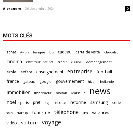
Alexandre
-
26 décembre 2024
0
MOTS CLÉS
cadeau
achat
carte de visite
Avion
banque
bts
chocolat
cinema
communication
crédit
cuisine
déménagement
entreprise
football
enseignement
ecole
enfant
france
gouvernement
gateau
google
hiver
hollande
news
immobilier
imprimeur
maison
Marseille
noel
samsung
prêt
reforme
paris
recette
serie
psg
téléphone
tourisme
vacances
soin
startup
usa
voyage
voiture
vidéo