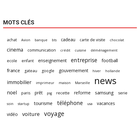
MOTS CLÉS
cadeau
achat
carte de visite
Avion
banque
bts
chocolat
cinema
communication
crédit
cuisine
déménagement
entreprise
football
enseignement
ecole
enfant
france
gouvernement
gateau
google
hiver
hollande
news
immobilier
imprimeur
maison
Marseille
noel
samsung
prêt
reforme
paris
recette
serie
psg
téléphone
tourisme
vacances
soin
startup
usa
voyage
voiture
vidéo