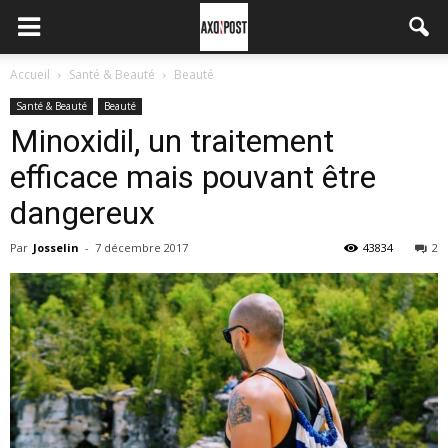
Accueil
Santé & Beauté
Beauté
Santé & Beauté
Beauté
Minoxidil, un traitement
efficace mais pouvant être
dangereux
Par
Josselin
-
7 décembre 2017
43834
2