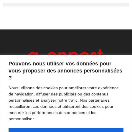
Pouvons-nous utiliser vos données pour
vous proposer des annonces personnalisées
?
Axonpost est votre magazine d'actualités, de débats
Nous utilisons des cookies pour améliorer votre expérience
et de tendances. Notre équipe de journalistes vous
de navigation, diffuser des publicités ou des contenus
propose quotidiennement de suivre l'actualité en
personnalisés et analyser notre trafic. Nos partenaires
France et à l'international.
recueilleront ces données et utiliseront des cookies pour
mesurer les performances des annonces et les
Contactez-nous:
contact@axonpost.com
personnaliser.