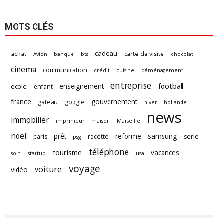
MOTS CLÉS
cadeau
achat
carte de visite
Avion
banque
bts
chocolat
cinema
communication
crédit
cuisine
déménagement
entreprise
football
enseignement
ecole
enfant
france
gouvernement
gateau
google
hiver
hollande
news
immobilier
imprimeur
maison
Marseille
noel
samsung
prêt
reforme
paris
recette
serie
psg
téléphone
tourisme
vacances
soin
startup
usa
voyage
voiture
vidéo