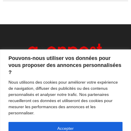
Pouvons-nous utiliser vos données pour
vous proposer des annonces personnalisées
?
Axonpost est votre magazine d'actualités, de débats
Nous utilisons des cookies pour améliorer votre expérience
et de tendances. Notre équipe de journalistes vous
de navigation, diffuser des publicités ou des contenus
propose quotidiennement de suivre l'actualité en
personnalisés et analyser notre trafic. Nos partenaires
France et à l'international.
recueilleront ces données et utiliseront des cookies pour
mesurer les performances des annonces et les
Contactez-nous:
contact@axonpost.com
personnaliser.
Accepter