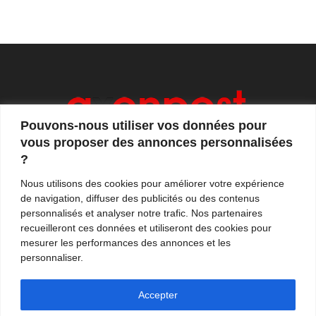
Pouvons-nous utiliser vos données pour
vous proposer des annonces personnalisées
?
Axonpost est votre magazine d'actualités, de débats
Nous utilisons des cookies pour améliorer votre expérience
et de tendances. Notre équipe de journalistes vous
de navigation, diffuser des publicités ou des contenus
propose quotidiennement de suivre l'actualité en
personnalisés et analyser notre trafic. Nos partenaires
France et à l'international.
recueilleront ces données et utiliseront des cookies pour
mesurer les performances des annonces et les
Contactez-nous:
contact@axonpost.com
personnaliser.
Accepter