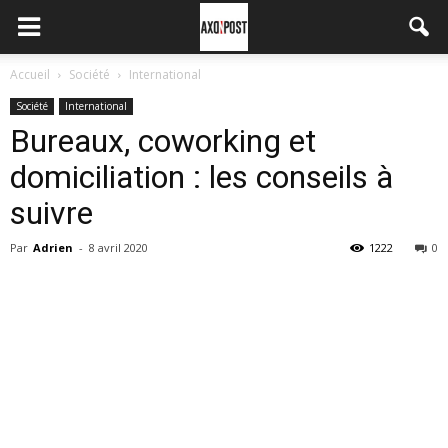
Accueil
Société
International
Société
International
Bureaux, coworking et
domiciliation : les conseils à
suivre
Par
Adrien
-
8 avril 2020
1222
0