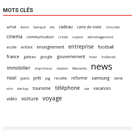
MOTS CLÉS
cadeau
achat
carte de visite
Avion
banque
bts
chocolat
cinema
communication
crédit
cuisine
déménagement
entreprise
football
enseignement
ecole
enfant
france
gouvernement
gateau
google
hiver
hollande
news
immobilier
imprimeur
maison
Marseille
noel
samsung
prêt
reforme
paris
recette
serie
psg
téléphone
tourisme
vacances
soin
startup
usa
voyage
voiture
vidéo