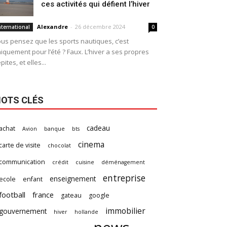
ces activités qui défient l’hiver
Alexandre
-
26 décembre 2024
nternational
0
us pensez que les sports nautiques, c’est
iquement pour l’été ? Faux. L’hiver a ses propres
pites, et elles...
OTS CLÉS
cadeau
achat
Avion
banque
bts
cinema
carte de visite
chocolat
communication
crédit
cuisine
déménagement
entreprise
enseignement
ecole
enfant
football
france
gateau
google
immobilier
gouvernement
hiver
hollande