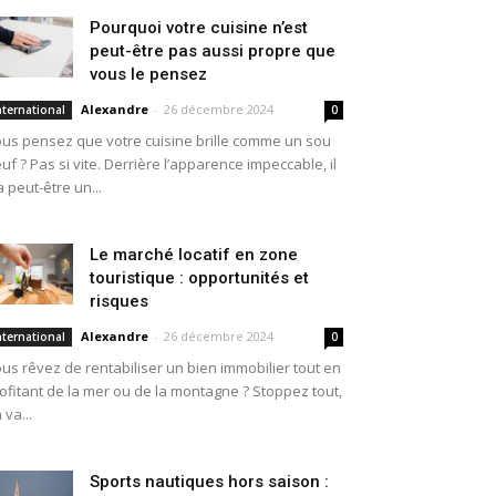
Pourquoi votre cuisine n’est
peut-être pas aussi propre que
vous le pensez
Alexandre
-
26 décembre 2024
nternational
0
us pensez que votre cuisine brille comme un sou
uf ? Pas si vite. Derrière l’apparence impeccable, il
a peut-être un...
Le marché locatif en zone
touristique : opportunités et
risques
Alexandre
-
26 décembre 2024
nternational
0
us rêvez de rentabiliser un bien immobilier tout en
ofitant de la mer ou de la montagne ? Stoppez tout,
 va...
Sports nautiques hors saison :