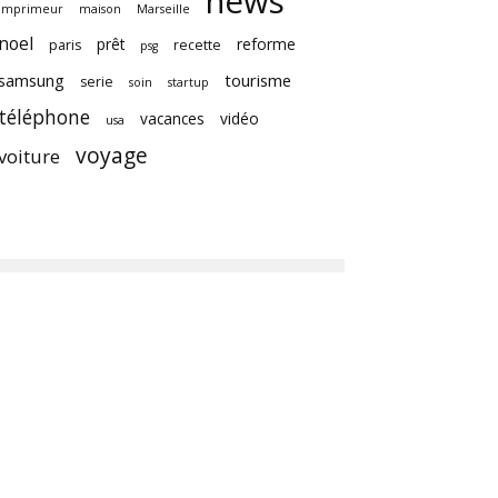
news
imprimeur
maison
Marseille
noel
prêt
reforme
paris
recette
psg
samsung
tourisme
serie
soin
startup
téléphone
vacances
vidéo
usa
voyage
voiture