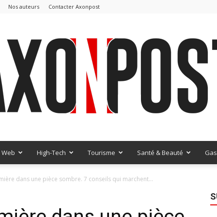
Nos auteurs
Contacter Axonpost
Web
High-Tech
Tourisme
Santé & Beauté
Gas
AxonPost
mière dans une pièce sombre. 7 conseils qui marchent...
S
umière dans une pièce