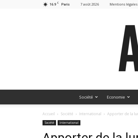
C
16.9
7 août 2026
Mentions légales
Paris
Société
Economie
Accueil
Société
International
Apporter de la lu
Société
International
Apporter de la l