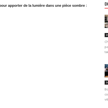
D
pour apporter de la lumière dans une pièce sombre :
I
Ch
pa
ta
I
Bo
co
vi