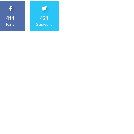
411
421
Fans
Suiveurs