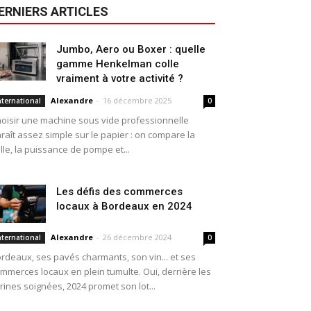
ERNIERS ARTICLES
Jumbo, Aero ou Boxer : quelle
gamme Henkelman colle
vraiment à votre activité ?
Alexandre
-
16 décembre 2025
nternational
0
oisir une machine sous vide professionnelle
raît assez simple sur le papier : on compare la
ille, la puissance de pompe et...
Les défis des commerces
locaux à Bordeaux en 2024
Alexandre
-
26 décembre 2024
nternational
0
rdeaux, ses pavés charmants, son vin... et ses
mmerces locaux en plein tumulte. Oui, derrière les
trines soignées, 2024 promet son lot...