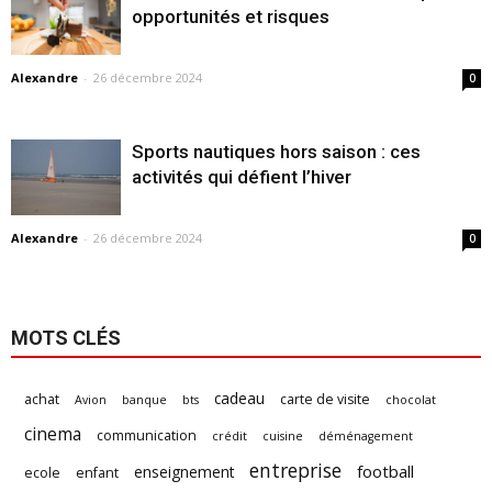
opportunités et risques
Alexandre
-
26 décembre 2024
0
Sports nautiques hors saison : ces
activités qui défient l’hiver
Alexandre
-
26 décembre 2024
0
MOTS CLÉS
cadeau
achat
carte de visite
Avion
banque
bts
chocolat
cinema
communication
crédit
cuisine
déménagement
entreprise
football
enseignement
ecole
enfant