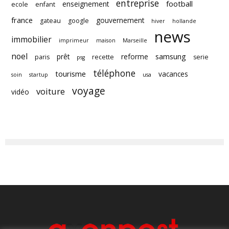
entreprise
football
enseignement
ecole
enfant
france
gouvernement
gateau
google
hiver
hollande
news
immobilier
imprimeur
maison
Marseille
noel
samsung
prêt
reforme
paris
recette
serie
psg
téléphone
tourisme
vacances
soin
startup
usa
voyage
voiture
vidéo