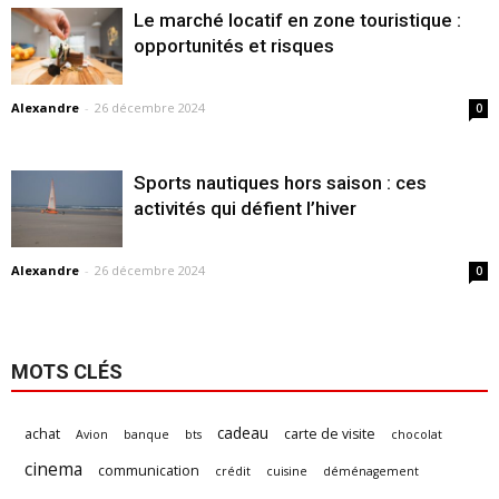
Le marché locatif en zone touristique :
opportunités et risques
Alexandre
-
26 décembre 2024
0
Sports nautiques hors saison : ces
activités qui défient l’hiver
Alexandre
-
26 décembre 2024
0
MOTS CLÉS
cadeau
achat
carte de visite
Avion
banque
bts
chocolat
cinema
communication
crédit
cuisine
déménagement