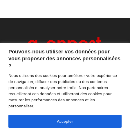
Pouvons-nous utiliser vos données pour
vous proposer des annonces personnalisées
?
Axonpost est votre magazine d'actualités, de débats
Nous utilisons des cookies pour améliorer votre expérience
et de tendances. Notre équipe de journalistes vous
de navigation, diffuser des publicités ou des contenus
propose quotidiennement de suivre l'actualité en
personnalisés et analyser notre trafic. Nos partenaires
France et à l'international.
recueilleront ces données et utiliseront des cookies pour
mesurer les performances des annonces et les
Contactez-nous:
contact@axonpost.com
personnaliser.
Accepter