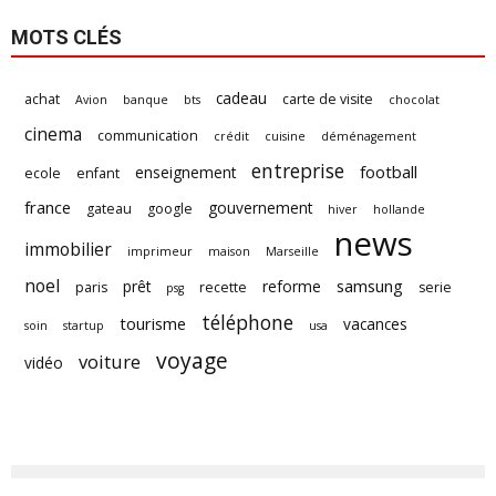
MOTS CLÉS
cadeau
achat
carte de visite
Avion
banque
bts
chocolat
cinema
communication
crédit
cuisine
déménagement
entreprise
football
enseignement
ecole
enfant
france
gouvernement
gateau
google
hiver
hollande
news
immobilier
imprimeur
maison
Marseille
noel
samsung
prêt
reforme
paris
recette
serie
psg
téléphone
tourisme
vacances
soin
startup
usa
voyage
voiture
vidéo