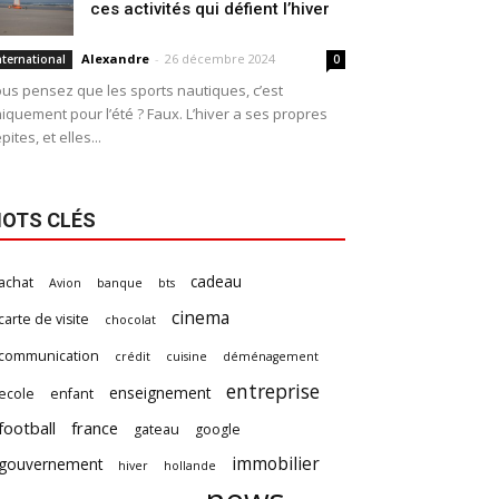
ces activités qui défient l’hiver
Alexandre
-
26 décembre 2024
nternational
0
us pensez que les sports nautiques, c’est
iquement pour l’été ? Faux. L’hiver a ses propres
pites, et elles...
OTS CLÉS
cadeau
achat
Avion
banque
bts
cinema
carte de visite
chocolat
communication
crédit
cuisine
déménagement
entreprise
enseignement
ecole
enfant
football
france
gateau
google
immobilier
gouvernement
hiver
hollande