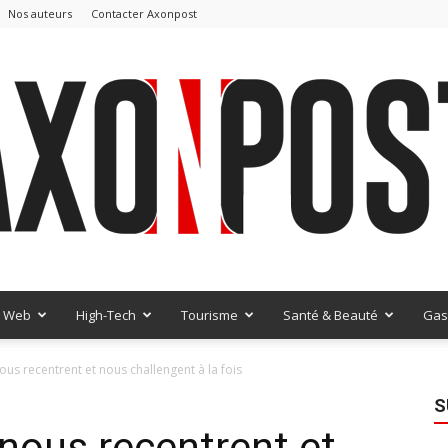
Nos auteurs
Contacter Axonpost
Web
High-Tech
Tourisme
Santé & Beauté
Gas
AxonPost
nous recentrent et nous challengent à la fois
S
 nous recentrent et