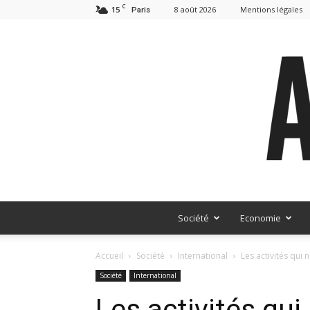
C
15
8 août 2026
Mentions légales
Paris
Société
Economie
Accueil
Société
International
Les activités qui 
Société
International
Les activités qui