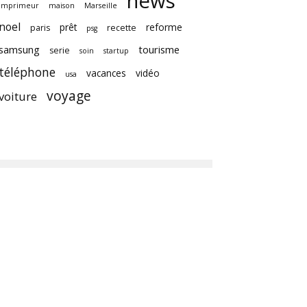
news
imprimeur
maison
Marseille
noel
prêt
reforme
paris
recette
psg
samsung
tourisme
serie
soin
startup
téléphone
vacances
vidéo
usa
voyage
voiture