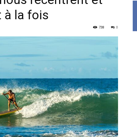
à la fois
738
0