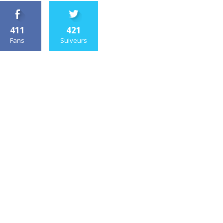
411
421
Fans
Suiveurs