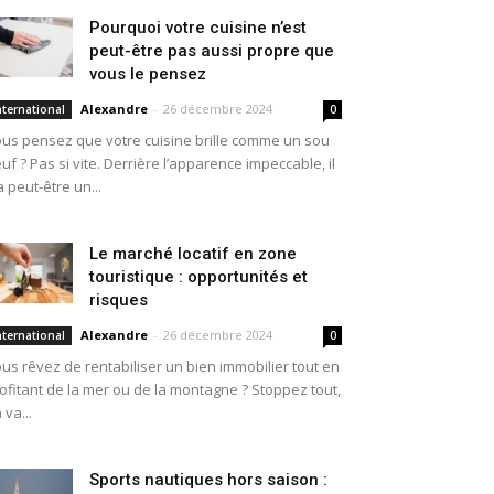
Pourquoi votre cuisine n’est
peut-être pas aussi propre que
vous le pensez
Alexandre
-
26 décembre 2024
nternational
0
us pensez que votre cuisine brille comme un sou
uf ? Pas si vite. Derrière l’apparence impeccable, il
a peut-être un...
Le marché locatif en zone
touristique : opportunités et
risques
Alexandre
-
26 décembre 2024
nternational
0
us rêvez de rentabiliser un bien immobilier tout en
ofitant de la mer ou de la montagne ? Stoppez tout,
 va...
Sports nautiques hors saison :