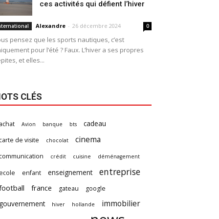
ces activités qui défient l’hiver
Alexandre
-
26 décembre 2024
nternational
0
us pensez que les sports nautiques, c’est
iquement pour l’été ? Faux. L’hiver a ses propres
pites, et elles...
OTS CLÉS
cadeau
achat
Avion
banque
bts
cinema
carte de visite
chocolat
communication
crédit
cuisine
déménagement
entreprise
enseignement
ecole
enfant
football
france
gateau
google
immobilier
gouvernement
hiver
hollande