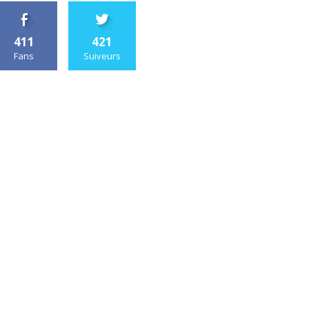
411
421
Fans
Suiveurs