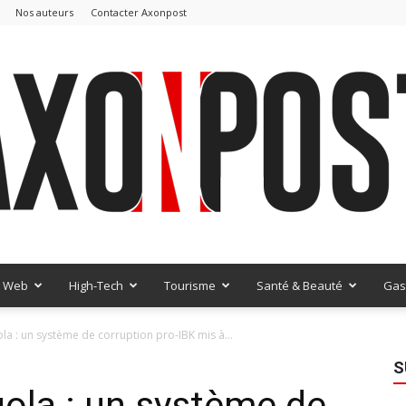
Nos auteurs
Contacter Axonpost
Web
High-Tech
Tourisme
Santé & Beauté
Gas
AxonPost
ola : un système de corruption pro-IBK mis à...
S
gola : un système de