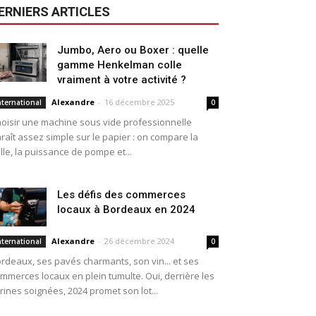
ERNIERS ARTICLES
Jumbo, Aero ou Boxer : quelle
gamme Henkelman colle
vraiment à votre activité ?
Alexandre
-
16 décembre 2025
nternational
0
oisir une machine sous vide professionnelle
raît assez simple sur le papier : on compare la
ille, la puissance de pompe et...
Les défis des commerces
locaux à Bordeaux en 2024
Alexandre
-
26 décembre 2024
nternational
0
rdeaux, ses pavés charmants, son vin... et ses
mmerces locaux en plein tumulte. Oui, derrière les
trines soignées, 2024 promet son lot...