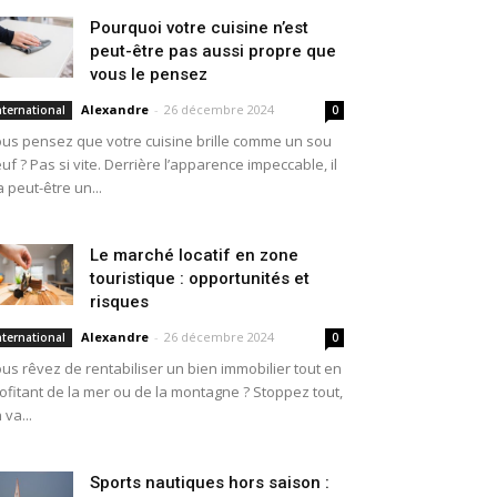
Pourquoi votre cuisine n’est
peut-être pas aussi propre que
vous le pensez
Alexandre
-
26 décembre 2024
nternational
0
us pensez que votre cuisine brille comme un sou
uf ? Pas si vite. Derrière l’apparence impeccable, il
a peut-être un...
Le marché locatif en zone
touristique : opportunités et
risques
Alexandre
-
26 décembre 2024
nternational
0
us rêvez de rentabiliser un bien immobilier tout en
ofitant de la mer ou de la montagne ? Stoppez tout,
 va...
Sports nautiques hors saison :