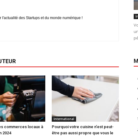
I
r l'actualité des Startups et du monde numérique !
Vo
un
pé
M
AUTEUR
l
International
des commerces locaux à
Pourquoi votre cuisine n’est peut-
n 2024
être pas aussi propre que vous le