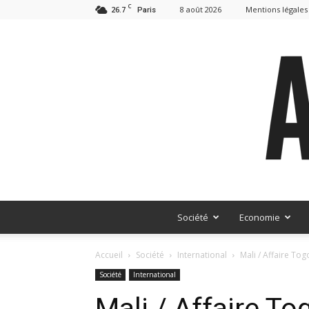
C
26.7
8 août 2026
Mentions légales
Paris
Société
Economie
Accueil
Société
International
Mali / Affaire Tog
Société
International
Mali / Affaire To