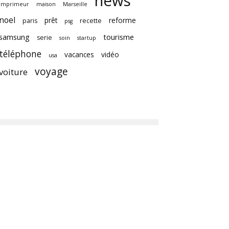
news
imprimeur
maison
Marseille
noel
prêt
reforme
paris
recette
psg
samsung
tourisme
serie
soin
startup
téléphone
vacances
vidéo
usa
voyage
voiture