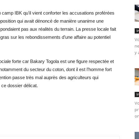
camp IBK qu’il vient conforter les accusations proférées
opposition qui avait dénoncé de manière unanime une
spondaient pas aux réalités du terrain. La presse locale fait
I
as sur les rebondissements d’une affaire au potentiel
Vo
ne
y 
ciale forte car Bakary Togola est une figure respectée et
 notamment du secteur du coton, dont il est l’homme fort
tion passe très mal auprès des agriculteurs qui
 ce dossier délicat.
I
Vo
pr
on