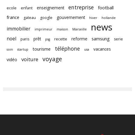
entreprise
football
enseignement
ecole
enfant
france
gouvernement
gateau
google
hiver
hollande
news
immobilier
imprimeur
maison
Marseille
noel
samsung
prêt
reforme
paris
recette
serie
psg
téléphone
tourisme
vacances
soin
startup
usa
voyage
voiture
vidéo