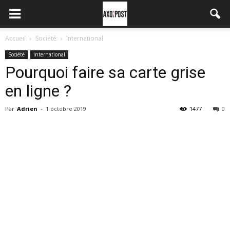
Accueil
Société
International
Société
International
Pourquoi faire sa carte grise
en ligne ?
Par
Adrien
-
1 octobre 2019
1477
0