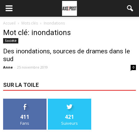
Accueil
Mots clés
Inondations
Mot clé: inondations
Société
Des inondations, sources de drames dans le
sud
Anne
-
25 novembre 2019
0
SUR LA TOILE
411
421
Fans
Suiveurs