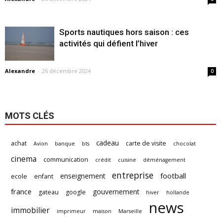
Sports nautiques hors saison : ces
activités qui défient l’hiver
Alexandre
-
26 décembre 2024
0
MOTS CLÉS
cadeau
achat
carte de visite
Avion
banque
bts
chocolat
cinema
communication
crédit
cuisine
déménagement
entreprise
football
enseignement
ecole
enfant
france
gouvernement
gateau
google
hiver
hollande
news
immobilier
imprimeur
maison
Marseille