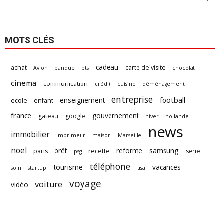
MOTS CLÉS
cadeau
achat
carte de visite
Avion
banque
bts
chocolat
cinema
communication
crédit
cuisine
déménagement
entreprise
football
enseignement
ecole
enfant
france
gouvernement
gateau
google
hiver
hollande
news
immobilier
imprimeur
maison
Marseille
noel
samsung
prêt
reforme
paris
recette
serie
psg
téléphone
tourisme
vacances
soin
startup
usa
voyage
voiture
vidéo