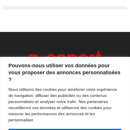
Pouvons-nous utiliser vos données pour
vous proposer des annonces personnalisées
?
Axonpost est votre magazine d'actualités, de débats
Nous utilisons des cookies pour améliorer votre expérience
et de tendances. Notre équipe de journalistes vous
de navigation, diffuser des publicités ou des contenus
propose quotidiennement de suivre l'actualité en
personnalisés et analyser notre trafic. Nos partenaires
France et à l'international.
recueilleront ces données et utiliseront des cookies pour
mesurer les performances des annonces et les
Contactez-nous:
contact@axonpost.com
personnaliser.