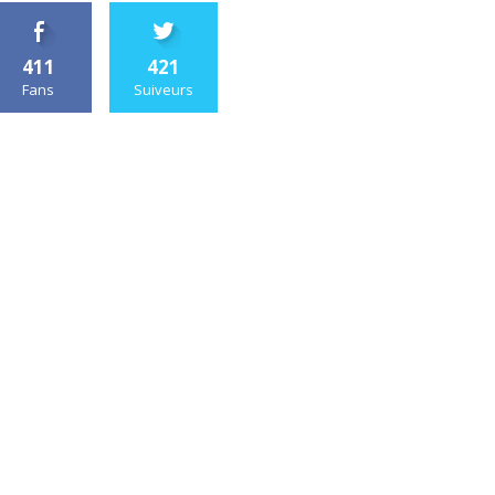
411
421
Fans
Suiveurs