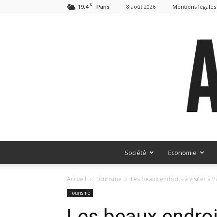
C
19.4
8 août 2026
Mentions légales
Paris
Société
Economie
Accueil
Tourisme
Les beaux endroits à visiter à P
Tourisme
Les beaux endroit