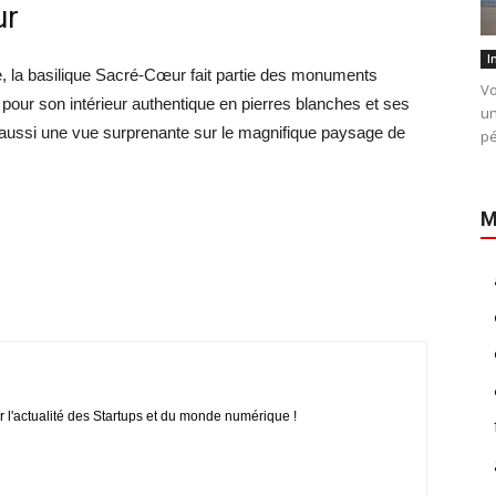
ur
I
e, la basilique Sacré-Cœur fait partie des monuments
Vo
nu pour son intérieur authentique en pierres blanches et ses
un
re aussi une vue surprenante sur le magnifique paysage de
pé
M
r l'actualité des Startups et du monde numérique !