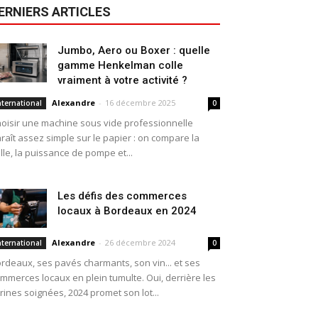
ERNIERS ARTICLES
Jumbo, Aero ou Boxer : quelle
gamme Henkelman colle
vraiment à votre activité ?
Alexandre
-
16 décembre 2025
nternational
0
oisir une machine sous vide professionnelle
raît assez simple sur le papier : on compare la
ille, la puissance de pompe et...
Les défis des commerces
locaux à Bordeaux en 2024
Alexandre
-
26 décembre 2024
nternational
0
rdeaux, ses pavés charmants, son vin... et ses
mmerces locaux en plein tumulte. Oui, derrière les
trines soignées, 2024 promet son lot...