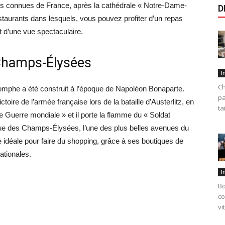
s plus connues de France, après la cathédrale « Notre-Dame-
D
estaurants dans lesquels, vous pouvez profiter d’un repas
nt d’une vue spectaculaire.
 Champs-Élysées
I
Ch
iomphe a été construit à l’époque de Napoléon Bonaparte.
pa
re de l’armée française lors de la bataille d’Austerlitz, en
ta
 Guerre mondiale » et il porte la flamme du « Soldat
ue des Champs-Élysées, l’une des plus belles avenues du
idéale pour faire du shopping, grâce à ses boutiques de
ationales.
I
Bo
co
vi