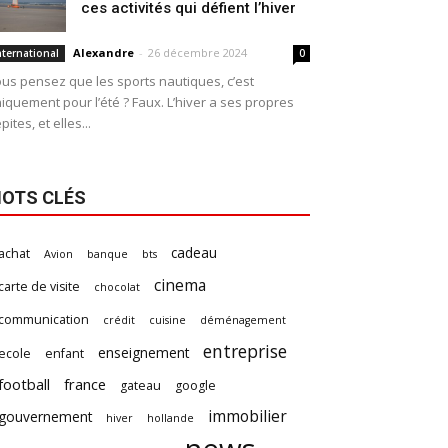
ces activités qui défient l’hiver
Alexandre
-
26 décembre 2024
nternational
0
us pensez que les sports nautiques, c’est
iquement pour l’été ? Faux. L’hiver a ses propres
pites, et elles...
OTS CLÉS
cadeau
achat
Avion
banque
bts
cinema
carte de visite
chocolat
communication
crédit
cuisine
déménagement
entreprise
enseignement
ecole
enfant
football
france
gateau
google
immobilier
gouvernement
hiver
hollande