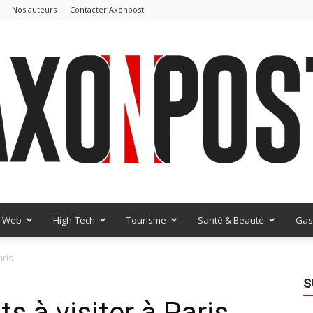
Nos auteurs
Contacter Axonpost
Web
High-Tech
Tourisme
Santé & Beauté
Gas
AxonPost
aris
S
s à visiter à Paris