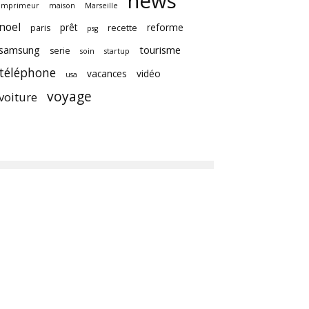
news
imprimeur
maison
Marseille
noel
prêt
reforme
paris
recette
psg
samsung
tourisme
serie
soin
startup
téléphone
vacances
vidéo
usa
voyage
voiture