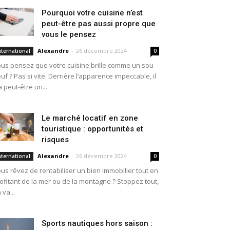
Pourquoi votre cuisine n’est
peut-être pas aussi propre que
vous le pensez
Alexandre
-
26 décembre 2024
nternational
0
us pensez que votre cuisine brille comme un sou
uf ? Pas si vite. Derrière l’apparence impeccable, il
a peut-être un...
Le marché locatif en zone
touristique : opportunités et
risques
Alexandre
-
26 décembre 2024
nternational
0
us rêvez de rentabiliser un bien immobilier tout en
ofitant de la mer ou de la montagne ? Stoppez tout,
 va...
Sports nautiques hors saison :